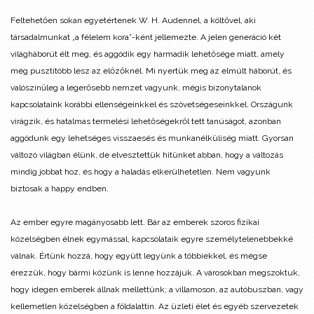
Feltehetően sokan egyetértenek W. H. Audennel, a költővel, aki
társadalmunkat „a félelem kora”-ként jellemezte. A jelen generáció két
világháborút élt meg, és aggódik egy harmadik lehetősége miatt, amely
még pusztítóbb lesz az előzőknél. Mi nyertük meg az elmúlt háborút, és
valószínűleg a legerősebb nemzet vagyunk, mégis bizonytalanok
kapcsolataink korábbi ellenségeinkkel és szövetségeseinkkel. Országunk
virágzik, és hatalmas termelési lehetőségekről tett tanúságot, azonban
aggódunk egy lehetséges visszaesés és munkanélküliség miatt. Gyorsan
változó világban élünk, de elvesztettük hitünket abban, hogy a változás
mindig jobbat hoz, és hogy a haladás elkerülhetetlen. Nem vagyunk
biztosak a happy endben.
Az ember egyre magányosabb lett. Bár az emberek szoros fizikai
közelségben élnek egymással, kapcsolataik egyre személytelenebbekké
válnak. Értünk hozzá, hogy együtt legyünk a többiekkel, és mégse
érezzük, hogy bármi közünk is lenne hozzájuk. A városokban megszoktuk,
hogy idegen emberek állnak mellettünk; a villamoson, az autóbuszban, vagy
kellemetlen közelségben a földalattin. Az üzleti élet és egyéb szervezetek