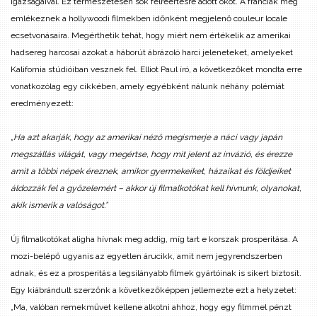
igazságaival. Ez természetesen sok félreértésre adott okot. A franciák még
emlékeznek a hollywoodi filmekben időnként megjelenő couleur locale
ecsetvonásaira. Megérthetik tehát, hogy miért nem értékelik az amerikai
hadsereg harcosai azokat a háborút ábrázoló harci jeleneteket, amelyeket
Kalifornia stúdióiban vesznek fel. Elliot Paul író, a következőket mondta erre
vonatkozólag egy cikkében, amely egyébként nálunk néhány polémiát
eredményezett:
„Ha azt akarják, hogy az amerikai néző megismerje a náci vagy japán
megszállás világát, vagy megértse, hogy mit jelent az invázió, és érezze
amit a többi népek éreznek, amikor gyermekeiket, házaikat és földjeiket
áldozzák fel a győzelemért – akkor új filmalkotókat kell hívnunk, olyanokat,
akik ismerik a valóságot.”
Új filmalkotókat aligha hívnak meg addig, míg tart e korszak prosperitása. A
mozi-belépő ugyanis az egyetlen árucikk, amit nem jegyrendszerben
adnak, és ez a prosperitás a legsilányabb filmek gyártóinak is sikert biztosít.
Egy kiábrándult szerzőnk a következőképpen jellemezte ezt a helyzetet:
„Ma, valóban remekművet kellene alkotni ahhoz, hogy egy filmmel pénzt