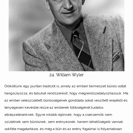
24. William Wyler
Örököltünk egy puritán tradíciót is, amely az emberi természet bűnös voltát
hangsúlyozza, és tabukat rendszeresít, hogy megrendszabályozhassuk. Ma
az ember veleszületett bűnösségének gondolata sokat veszített erejéből és
lényegesen kevésbé része az emberek többségénél tudatos
elképzeléseiknek. Egyre inkább rájönnek, hogy a csecsemők nem
születnek sem bűnösnek, sem erényesnek, hanem lehetőségeik vannak
sokféle magatartásra, és még a bűn és az erény fogalmai is folyamatosan