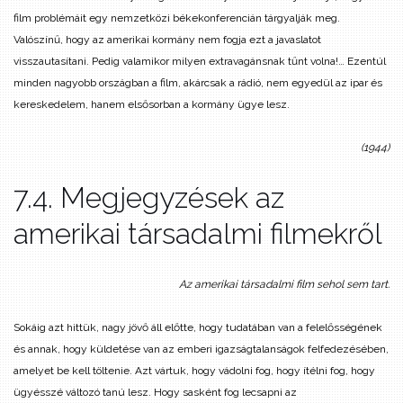
film problémáit egy nemzetközi békekonferencián tárgyalják meg.
Valószínű, hogy az amerikai kormány nem fogja ezt a javaslatot
visszautasítani. Pedig valamikor milyen extravagánsnak tűnt volna!… Ezentúl
minden nagyobb országban a film, akárcsak a rádió, nem egyedül az ipar és
kereskedelem, hanem elsősorban a kormány ügye lesz.
(1944)
7.4. Megjegyzések az
amerikai társadalmi filmekről
Az amerikai társadalmi film sehol sem tart.
Sokáig azt hittük, nagy jövő áll előtte, hogy tudatában van a felelősségének
és annak, hogy küldetése van az emberi igazságtalanságok felfedezésében,
amelyet be kell töltenie. Azt vártuk, hogy vádolni fog, hogy ítélni fog, hogy
ügyésszé változó tanú lesz. Hogy sasként fog lecsapni az