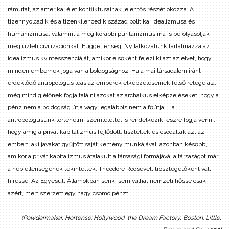
rámutat, az amerikai élet konfliktusainak jelentős részét okozza. A
tizennyolcadik és a tizenkilencedik század politikai idealizmusa és
humanizmusa, valamint a még korábbi puritanizmus ma is befolyásolják
még üzleti civilizációnkat. Függetlenségi Nyilatkozatunk tartalmazza az
idealizmus kvintesszenciáját, amikor elsőként fejezi ki azt az elvet, hogy
minden embernek joga van a boldogsághoz. Ha a mai társadalom iránt
érdeklődő antropológus leás az emberek elképzeléseinek felső rétege alá,
még mindig élőnek fogja találni azokat az archaikus elképzeléseket, hogy a
pénz nem a boldogság útja vagy legalábbis nem a főútja. Ha
antropológusunk történelmi szemlélettel is rendelkezik, észre fogja venni,
hogy amíg a privát kapitalizmus fejlődött, tisztelték és csodálták azt az
embert, aki javakat gyűjtött saját kemény munkájával; azonban később,
amikor a privát kapitalizmus átalakult a társasági formájává, a társaságot már
a nép ellenségének tekintették. Theodore Roosevelt trösztégetőként vált
híressé. Az Egyesült Államokban senki sem válhat nemzeti hőssé csak
azért, mert szerzett egy nagy csomó pénzt.
(Powdermaker, Hortense: Hollywood, the Dream Factory,
Boston: Little,