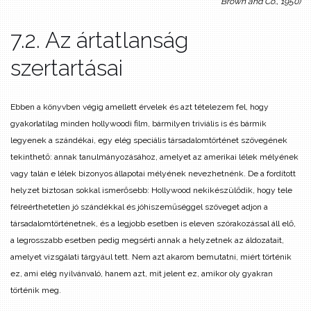
Brown and Co., 1950)
7.2. Az ártatlanság
szertartásai
Ebben a könyvben végig amellett érvelek és azt tételezem fel, hogy
gyakorlatilag minden hollywoodi film, bármilyen triviális is és bármik
legyenek a szándékai, egy elég speciális társadalomtörténet szövegének
tekinthető: annak tanulmányozásához, amelyet az amerikai lélek mélyének
vagy talán e lélek bizonyos állapotai mélyének nevezhetnénk. De a fordított
helyzet biztosan sokkal ismerősebb: Hollywood nekikészülődik, hogy tele
félreérthetetlen jó szándékkal és jóhiszeműséggel szöveget adjon a
társadalomtörténetnek, és a legjobb esetben is eleven szórakozással áll elő,
a legrosszabb esetben pedig megsérti annak a helyzetnek az áldozatait,
amelyet vizsgálati tárgyául tett. Nem azt akarom bemutatni, miért történik
ez, ami elég nyilvánvaló, hanem azt, mit jelent ez, amikor oly gyakran
történik meg.