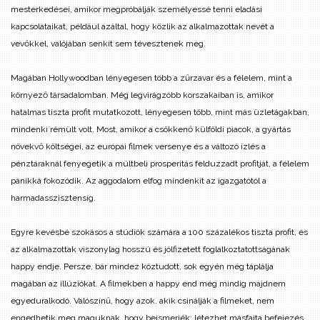
mesterkedései, amikor megpróbálják személyessé tenni eladási
kapcsolataikat, például azáltal, hogy közlik az alkalmazottak nevét a
vevőkkel, valójában senkit sem tévesztenek meg.
Magában Hollywoodban lényegesen több a zűrzavar és a félelem, mint a
környező társadalomban. Még legvirágzóbb korszakaiban is, amikor
hatalmas tiszta profit mutatkozott, lényegesen több, mint más üzletágakban,
mindenki rémült volt. Most, amikor a csökkenő külföldi piacok, a gyártás
növekvő költségei, az európai filmek versenye és a változó ízlés a
pénztáraknál fenyegetik a múltbeli prosperitás felduzzadt profitját, a félelem
pánikká fokozódik. Az aggodalom elfog mindenkit az igazgatótól a
harmadasszisztensig.
Egyre kevésbé szokásos a stúdiók számára a 100 százalékos tiszta profit, és
az alkalmazottak viszonylag hosszú és jólfizetett foglalkoztatottságának
happy endje. Persze, bár mindez köztudott, sok egyén még táplálja
magában az illúziókat. A filmekben a happy end még mindig majdnem
egyeduralkodó. Valószínű, hogy azok. akik csinálják a filmeket, nem
engedhetik meg maguknak, hogy beismerjék: létezhet másfajta befejezés