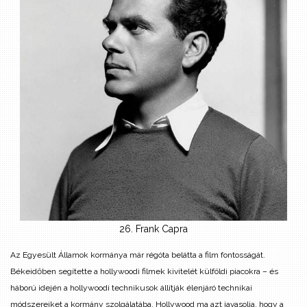
26. Frank Capra
Az Egyesült Államok kormánya már régóta belátta a film fontosságát.
Békeidőben segítette a hollywoodi filmek kivitelét külföldi piacokra – és
háború idején a hollywoodi technikusok állítják élenjáró technikai
módszereiket a kormány szolgálatába. Hollywood ma azt javasolja, hogy a