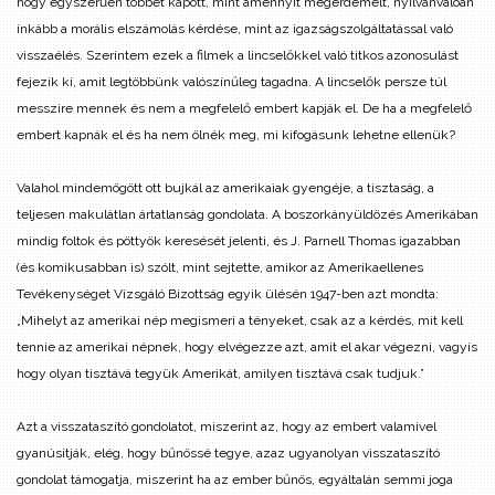
hogy egyszerűen többet kapott, mint amennyit megérdemelt, nyilvánvalóan
inkább a morális elszámolás kérdése, mint az igazságszolgáltatással való
visszaélés. Szerintem ezek a filmek a lincselőkkel való titkos azonosulást
fejezik ki, amit legtöbbünk valószínűleg tagadna. A lincselők persze túl
messzire mennek és nem a megfelelő embert kapják el. De ha a megfelelő
embert kapnák el és ha nem ölnék meg, mi kifogásunk lehetne ellenük?
Valahol mindemögött ott bujkál az amerikaiak gyengéje, a tisztaság, a
teljesen makulátlan ártatlanság gondolata. A boszorkányüldözés Amerikában
mindig foltok és pöttyök keresését jelenti, és J. Parnell Thomas igazabban
(és komikusabban is) szólt, mint sejtette, amikor az Amerikaellenes
Tevékenységet Vizsgáló Bizottság egyik ülésén 1947-ben azt mondta:
„Mihelyt az amerikai nép megismeri a tényeket, csak az a kérdés, mit kell
tennie az amerikai népnek, hogy elvégezze azt, amit el akar végezni, vagyis
hogy olyan tisztává tegyük Amerikát, amilyen tisztává csak tudjuk.”
Azt a visszataszító gondolatot, miszerint az, hogy az embert valamivel
gyanúsítják, elég, hogy bűnössé tegye, azaz ugyanolyan visszataszító
gondolat támogatja, miszerint ha az ember bűnös, egyáltalán semmi joga