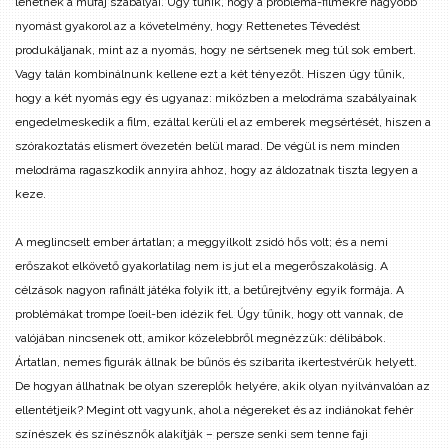
lehetnek a műfaj szabályai. Úgy tűnik, hogy a probléma-filmekre nagyobb
nyomást gyakorol az a követelmény, hogy Rettenetes Tévedést
produkáljanak, mint az a nyomás, hogy ne sértsenek meg túl sok embert.
Vagy talán kombinálnunk kellene ezt a két tényezőt. Hiszen úgy tűnik,
hogy a két nyomás egy és ugyanaz: miközben a melodráma szabályainak
engedelmeskedik a film, ezáltal kerüli el az emberek megsértését, hiszen a
szórakoztatás elismert övezetén belül marad. De végül is nem minden
melodráma ragaszkodik annyira ahhoz, hogy az áldozatnak tiszta legyen a
keze.
A meglincselt ember ártatlan; a meggyilkolt zsidó hős volt; és a nemi
erőszakot elkövető gyakorlatilag nem is jut el a megerőszakolásig. A
célzások nagyon rafinált játéka folyik itt, a betűrejtvény egyik formája. A
problémákat trompe l’oeil-ben idézik fel. Úgy tűnik, hogy ott vannak, de
valójában nincsenek ott, amikor közelebbről megnézzük: délibábok.
Ártatlan, nemes figurák állnak be bűnös és szibarita ikertestvérük helyett.
De hogyan állhatnak be olyan szereplők helyére, akik olyan nyilvánvalóan az
ellentétjeik? Megint ott vagyunk, ahol a négereket és az indiánokat fehér
színészek és színésznők alakítják – persze senki sem tenne faji