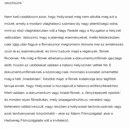
veszítsünk.”
Nem kell csodálkozni azon, hogy Hollywood még nem alkotta meg azt a
művet, amely a mostani világháború számára oly nagy jelentőségű volna,
mint az első világháborúban volt a Nagy Parádé vagy a Nyugaton a helyzet
változatlan. Valószínű, hogy a jelenlegi eseményeket, méltó felidézésben,
csak 1955 után fogjuk a filmvásznon megismerni Akkorra már az emlékezés
szűri le az eseményeket, és hinni tudunk majd a regények, filmek
fikcióinak. Ma még e filmek elhalványulnak a dokumentumfilmek igazsága
előtt, hiszen az utóbbiakat valóban a háború helyszínén vették fel. E
dokumentumfilmeknek a közönség csak minimális kivonatát ismerhette
meg a heti „híradókban”. Később majd, e filmek kollekciója lesz legfőbb
tanúja annak, hogy Hollywood is hozzájárult a háborús erőfeszítésekhez.
Mert valóban, a dokumentum vagy híradó filmek, a „fényképezett riportok”,
és minden olyan filmalkotás, mely propagandisztikus, nevelési vagy
történelmi célból készült, nagy részben a hollywoodi technikusoknak vagy
azok tanítványainak köszönhető – akár az Állami Filmszolgálat, akár a
Hadsereg Filmszolgálata volt a kivitelező.