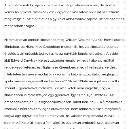
A probléma mitológiájának persze sok hangulata és arca van, de most a
komor hollywoodi filmeknek csak egyetlen visszatérő vonását szeretném
megvizsgálni: az előítélet és a gyűlölet áldozatainak sajátos, szinte szenthez
méltó ártatlanságát.
Három ártatlan embert lincselnek meg William Wellman Az Ox-Bow-i eset c.
filmjében, és Higham és Greenberg megemlíti, hogy a „lincselés-ellenes
érvelés talán erősebb lett volna, ha az egyikük bűnös lett volna”… A zsidó,
akit Edward Dmytryk Kereszttűzében megölnek, egy háborús múlttal
rendelkező veterán, és Higham és Greenberg megint felteszi a kérdést:
„Helytelen lenne-e megölni őt akkor is, ha katonai szolgálatot megtagadó,
spekuláns és degenerált ember lenne?” Stuart Whitman A jelben – vádlói
szerint – gyerekeket molesztál, de az alkotók nem engedik, hogy a
filmvásznon is molesztáljon egy gyereket. Így aztán A jel szétesik. Az
ember önkéntelenül is elgondolkozik azon, miért kerülték ki a filmalkotók a
szexuális bűntény tényleges elkövetését: nem lenne Whitman megfelelő
tárgya egy együtt érző tanulmánynak, ha valóban megtámadta volna a
gyereket? Kiderül, hogy a film végül is egy olyan emberről szól, aki olyan