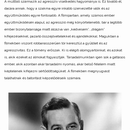
A múltból származik az agresszív viselkedés hagyománya is. Ez tovább él,
dacára annak, hogy a szakma egyre inkább szervezetté válik és az
együttműködés egyre fontosabb. A filmiparban, amely számos ember
együttműködésén alapul, az agresszió még könyörtelenebb, bár a legtöbb
ember bizonytalansága miatt álcázva van „kedvesem”, „drágám”
kifejezésekkel, pazarló összejövetelekkel és ajándékokkal. Magukban a
filmekben viszont robbanásszerűen tör keresztül a gyűlölet és az
agresszivitás. Ez a tömény erőszak. Ki is elégíti álomgyártóinkat, és azokat
is, akik ezeket az álmokat fogyasztják. Társadalmunkban igen sok a gátlásos
ember, akik azonban akár társadalmi nyomás, akár belső félelem miatt
képtelenek kifejezni sértődöttségüket. A filmekben megnyugvást
találhatnak és bátorítást képzelődéseik számára.