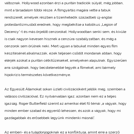
változnak. Hollywood azonban érzi a puritán tradíciók súlyát, még jobban,
mint a társadalom többi része. A filmgyártás magára vette a tabuk
rendszerét, amelyek részben a tizenhetedik századbeli új-angliai
protestantizmusból erednek, hogy megbékítse a katolikus „Legion of
Decency”-t és más önjelölt cenzorokat. Hollywoodban senki sem, és kívüle
is csak nagyon kevesen hisznek a cenzúra-szabályzatban, és még a
cenzorok sem örülnek neki. Mert ugyan a tabukat minden egyes film
készítésénél alkalmazzák, ezek teljesen csődöt mondanak abban, hogy
elérjék azokat a puritán célkitűzéseket, amelyeken alapulnak. Egyszerűen
arra szolgálnak, hogy becstelenebbé tegyék a filmeket, ami bármely
hipokrízis természetes következménye.
Az Egyesült Államokat sokan üzleti civilizációként jelölik meg, szemben a
vallásos civilizációval. Ez nyilvánvalóan igaz; azonban nem ez a teljes
igazság. Roger Butterfield szerint az amerikai élet fő témái „a vágyak, hogy
minden ember szabad és egyenlő lehessen, és azok a vágyak, hogy mi
gazdagabbak és erősebbek legyünk mindenki másnál”.
Az emberi- és a tulajdonjogoknak ez a konfliktusa, amint erre a szerző