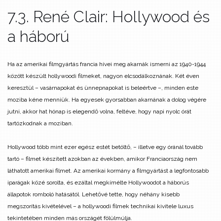
7.3. René Clair: Hollywood és
a háború
Ha az amerikai filmgyártás francia hívei meg akarnák ismerni az 1940-1944
között készült hollywoodi filmeket, nagyon elcsodálkoznának. Két éven
keresztül – vasárnapokat és ünnepnapokat is beleértve –, minden este
moziba kéne menniük. Ha egyesek gyorsabban akarnának a dolog végére
jutni, akkor hat hónap is elegendő volna, feltéve, hogy napi nyolc órát
tartózkodnak a moziban.
Hollywood több mint ezer egész estét betöltő, – illetve egy óránál tovább
tartó – filmet készített azokban az években, amikor Franciaország nem
láthatott amerikai filmet. Az amerikai kormány a filmgyártást a legfontosabb
iparágak közé sorolta, és ezáltal megkímélte Hollywoodot a háborús
állapotok romboló hatásától. Lehetővé tette, hogy néhány kisebb
megszorítás kivételével – a hollywoodi filmek technikai kivitele luxus
tekintetében minden más országét fölülmúlja.