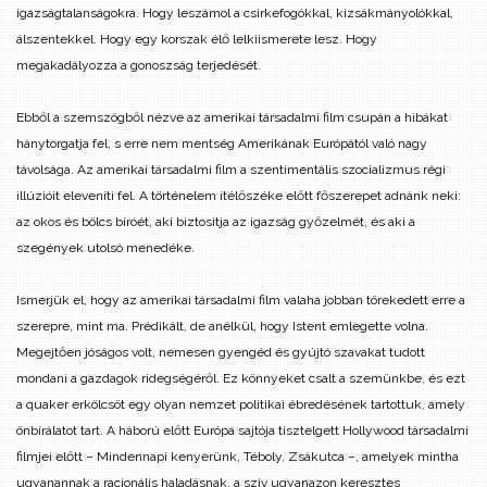
igazságtalanságokra. Hogy leszámol a csirkefogókkal, kizsákmányolókkal,
álszentekkel. Hogy egy korszak élő lelkiismerete lesz. Hogy
megakadályozza a gonoszság terjedését.
Ebből a szemszögből nézve az amerikai társadalmi film csupán a hibákat
hánytorgatja fel, s erre nem mentség Amerikának Európától való nagy
távolsága. Az amerikai társadalmi film a szentimentális szocializmus régi
illúzióit eleveníti fel. A történelem ítélőszéke előtt főszerepet adnánk neki:
az okos és bölcs bíróét, aki biztosítja az igazság győzelmét, és aki a
szegények utolsó menedéke.
Ismerjük el, hogy az amerikai társadalmi film valaha jobban törekedett erre a
szerepre, mint ma. Prédikált, de anélkül, hogy Istent emlegette volna.
Megejtően jóságos volt, nemesen gyengéd és gyújtó szavakat tudott
mondani a gazdagok ridegségéről. Ez könnyeket csalt a szemünkbe, és ezt
a quaker erkölcsöt egy olyan nemzet politikai ébredésének tartottuk, amely
önbírálatot tart. A háború előtt Európa sajtója tisztelgett Hollywood társadalmi
filmjei előtt – Mindennapi kenyerünk, Téboly, Zsákutca –, amelyek mintha
ugyanannak a racionális haladásnak, a szív ugyanazon keresztes