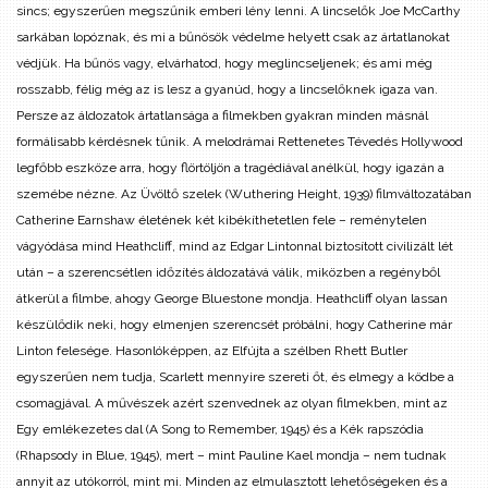
sincs; egyszerűen megszűnik emberi lény lenni. A lincselők Joe McCarthy
sarkában lopóznak, és mi a bűnösök védelme helyett csak az ártatlanokat
védjük. Ha bűnös vagy, elvárhatod, hogy meglincseljenek; és ami még
rosszabb, félig még az is lesz a gyanúd, hogy a lincselőknek igaza van.
Persze az áldozatok ártatlansága a filmekben gyakran minden másnál
formálisabb kérdésnek tűnik. A melodrámai Rettenetes Tévedés Hollywood
legfőbb eszköze arra, hogy flörtöljön a tragédiával anélkül, hogy igazán a
szemébe nézne. Az Üvöltő szelek (Wuthering Height, 1939) filmváltozatában
Catherine Earnshaw életének két kibékíthetetlen fele – reménytelen
vágyódása mind Heathcliff, mind az Edgar Lintonnal biztosított civilizált lét
után – a szerencsétlen időzítés áldozatává válik, miközben a regényből
átkerül a filmbe, ahogy George Bluestone mondja. Heathcliff olyan lassan
készülődik neki, hogy elmenjen szerencsét próbálni, hogy Catherine már
Linton felesége. Hasonlóképpen, az Elfújta a szélben Rhett Butler
egyszerűen nem tudja, Scarlett mennyire szereti őt, és elmegy a ködbe a
csomagjával. A művészek azért szenvednek az olyan filmekben, mint az
Egy emlékezetes dal (A Song to Remember, 1945) és a Kék rapszódia
(Rhapsody in Blue, 1945), mert – mint Pauline Kael mondja – nem tudnak
annyit az utókorról, mint mi. Minden az elmulasztott lehetőségeken és a