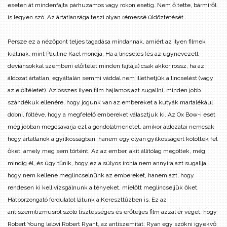
eseten át mindenfajta párhuzamos vagy rokon esetig. Nem ő tette, bármiről
is legyen szó. Az ártatlansága teszi olyan rémessé üldöztetését.
Persze ez a nézőpont teljes tagadása mindannak, amiért az ilyen filmek
kiállnak, mint Pauline Kael mondja. Ha a lincselés (és az úgynevezett
deviánsokkal szembeni előítélet minden fajtája) csak akkor rossz, ha az
áldozat ártatlan, egyáltalán semmi váddal nem illethetjük a lincselést (vagy
az előítéletet). Az összes ilyen film hajlamos azt sugallni, minden jobb
szándékuk ellenére, hogy jogunk van az embereket a kutyák martalékául
dobni, föltéve, hogy a megfelelő embereket választjuk ki. Az Ox Bow-i eset
még jobban megcsavarja ezt a gondolatmenetet, amikor áldozatai nemcsak
hogy ártatlanok a gyilkosságban, hanem egy olyan gyilkosságért kötötték fel
őket, amely meg sem történt. Az az ember, akit állítólag megöltek, még
mindig él, és úgy tűnik, hogy ez a súlyos irónia nem annyira azt sugallja,
hogy nem kellene meglincselnünk az embereket, hanem azt, hogy
rendesen ki kell vizsgálnunk a tényeket, mielőtt meglincseljük őket.
Hátborzongató fordulatot látunk a Kereszttűzben is. Ez az
antiszemitizmusról szóló tisztességes és erőteljes film azzal ér véget, hogy
Robert Young lelövi Robert Ryant, az antiszemitát. Ryan egy szökni igyekvő