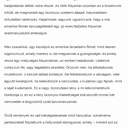
hadjáratának lettek volna részei. Az idők folyamán azonban ez a bizalmunk
kihűlt, de megmaradt egy bizonyos szellemi állapot, helyesebben:
öntudatlan várakozás. Hajlamosak vagyunk ugyanis arra, hogy a mai
amerikai filmek tanúságtételeit egy 30 éves fejlődési folyamat
eredményeként értékeljük.
Más szavakkal, úgy kezeljük az amerikai társadalmi filmet, mint eleven
organizmust, amely merész is, de megvannak a gyengeségei, és amely
része egy mélységes folyamatnak, az emberi haladásnak. Lélekkel
ruházzuk fel, vagy legalábbis akarattal. Örülünk neki, ha állhatatosnak
mutatkozik, s kézzel-lábbal bíztatjuk. De felháborodunk a vakságain, vele
együtt kesergünk, ha beleütközik a cenzúrába, s kudarcai úgy fájnak, mint
a saját kudarcaink. Ez a nagy, bizonytalan lény, a mi lelkiismeretünk
hordozója is, és ez a tény bizonyos ihletettséget kölcsönzött immár két
nemzedék e tárgykörről szóló tanulmányainak.
Őrült remények és vad kétségbeesések közt hányódva, süketnéma
párbeszédet folytattunk a hollywoodi álomgyárral, amely – miként ezt az