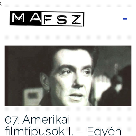
);
Skip
to
content
07. Amerikai
filmtípusok I. – Egyén