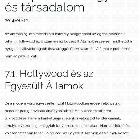
és társadalom
2014-06-12
Az antropológus a társadalom bármely szegmensét az egész részének
tekinti; Hollywood az ő számára az Egyesült Államok része és mindkettőt a
nyugati civilizáció tágabb összefüggésében szemléli. A filmipar problémái
nem egyedülállóak.
7.1. Hollywood és az
Egyesült Államok
De a modern világ egyes jellemzőit Hollywoodban erősen eltúlozták,
másokat pedig kevésbé érvényesítettek. Hollywood ezért nem
tükröződése, hanem karikatúrája a jelenkor válogatott tendenciáinak,
amelyek viszont rajta hagyták lenyomatukat a filmeken. Hármas, körkörös
kölcsönhatás van tehát Hollywood, az Egyesült Államok és a filmek között.