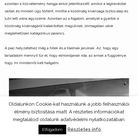
azonban a közvélemény hangja akkor jelentkezett, amikor a legkevésbé
várták és minden úgy történt, mintha a közönség kívánsága biztos alap és
lutri lett volna egyszerre. Azonban az a fogalom, amelyet a gyártók a
közönség kívánságáról kialakítottak maguknak, önmagában véve
meglehetősen kategorikus parancs.
A piac helyzetéhez még a hitek és a tilalmak járulnak. Az, hogy egy
társadalom mennyit tűr el, hogy elmondjanak róla, az annak a függvénye,
hogy mi mindenről kell hallgatni.
Oldalunkon Cookie-kat használunk a jobb felhasználói
élmény biztosítása miatt. A részletes információkat
megtalálod oldalunk adatvédelmi nyilatkozatában.
Részletes infó
Elfogadom