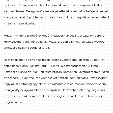
is, és a közönség soraiban is sokan vannak, akik inkább megmaradnak a
képzelődésnél. De egyre többen elégedetlenek ezeknek a befejezéseknek
kiagyaltságával. A problémák sima és irreális filmes megoldása se nem elégít
ki, se nem szórakoztat.
William Wyler, a jó nevű rendező-producer hiányolja „… a bátor embereket
Hollywoodban, akik kinyújtanák kezüket azért a filmeknek való anyagért,
amelyet a szakma eddig elkerült.”
Nagyon gyakori az olyan szituáció, hogy a vezetőknek dönteniük kell két
sztori között, és akkor azt kérdik: „Melyik a biztonságosabb?” A filmek
középszerűsége az ilyen „biztosra játszás” közvetlen következménye.
Azok
az emberek, akik ezeket a döntéseket hozzák, nem bíznak a közönségben,
hogy az szeretni fog egy filmet, ha valamiféle ötlet, mondanivaló van benne,
mondja Wyler ugyanabban az interjúban. Hozzátehetnők még, hogy azok
az emberek, akik nem bíznak a közönségben, általában nem bíznak saját
magukban sem.