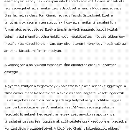
események bizonyítják – csupán erkölcsprédikáció volt. Olvassuk csak el a
régi szövegeket: az amerikai Lewis Jacobsét, a francia Moussinacét vagy
Brasillachét, az olasz Tom Granichét vagy Fausto Salvadoriét. Ezek a
tanulmányok azon a hiten alapulnak, hogy az amerikai társadalmi film
folyamatos és egységes. Ezek a tanulmányírók roppantul csodálkoztak
volna, ha azt mondtuk volna nekik, hogy megközelítési módszerükben egy
metafizikus közvetítő elem van: egy elvont teremtmény, egy magánvaló: az
amerikai társadalmi film, mint olyan.
A valóságban a hollywoodi társadalmi film ellentétes érdekek számtani
összege.
A gyártás szintjén a forgatókönyv kiválasztása a piac állásának függvénye. A
filmelőadás, már a kezdetek óta, a fikció és a tanúságtétel között ingadozik.
Ez az ingadozás nem csupán a gazdasági helyzet vagy a politikai függés
szimpla következménye. Amerikában az 1929-es gazdasági válság a
feledtető filmeknek kedvezett, amelyek széplányokon alapultak, s a
társadalmi igazság felmutatásának szükséglete csak később jelentkezett, a
konszolidáció visszatérésével. A közönség óhaja is közrejátszott ebben,