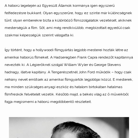
A háború legelején az Egyesült Államok kormánya igen egyszerű
felfedezésre bukkant. Olyan egyszerűre, hogy ez szinte már különcségnek
tűnt: olyan emberekre bízta a különböző filmszolgálatok vezetését, akiknek
mesterségük a film. Sőt, ami még rendkívülibb, megbízottait egyedül csak
szakmai képességük szerint válogatta ki.
Így történt, hogy a hollywoodi filmgyártás legjobb mesterei hozták létre az
amerikai háborús filmeket. A Hadseregben Frank Capra rendezőt kapitánnyá
nevezték ki. A Légierőknél szolgál William Wyler és George Stevens
hadnagy, illetve kapitány. A Tengerészetnél John Ford működik – hogy csak
néhány nevet említsek az amerikai filmgyártók legjobbjai közül. E mesterek,
ma minden szükséges anyagi eszköz és hatalom birtokában hatalmas
filmfreskók felvételét vezetik. Később majd, a békés világ az ő műveikből
fogja megismerni a háború megdöbbentő részleteit.