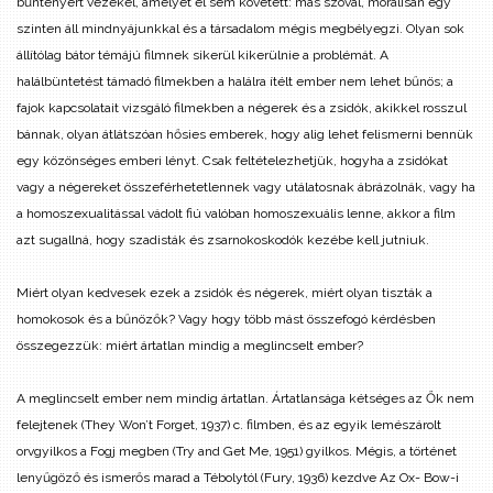
bűntényért vezekel, amelyet el sem követett: más szóval, morálisan egy
szinten áll mindnyájunkkal és a társadalom mégis megbélyegzi. Olyan sok
állítólag bátor témájú filmnek sikerül kikerülnie a problémát. A
halálbüntetést támadó filmekben a halálra ítélt ember nem lehet bűnös; a
fajok kapcsolatait vizsgáló filmekben a négerek és a zsidók, akikkel rosszul
bánnak, olyan átlátszóan hősies emberek, hogy alig lehet felismerni bennük
egy közönséges emberi lényt. Csak feltételezhetjük, hogyha a zsidókat
vagy a négereket összeférhetetlennek vagy utálatosnak ábrázolnák, vagy ha
a homoszexualitással vádolt fiú valóban homoszexuális lenne, akkor a film
azt sugallná, hogy szadisták és zsarnokoskodók kezébe kell jutniuk.
Miért olyan kedvesek ezek a zsidók és négerek, miért olyan tiszták a
homokosok és a bűnözők? Vagy hogy több mást összefogó kérdésben
összegezzük: miért ártatlan mindig a meglincselt ember?
A meglincselt ember nem mindig ártatlan. Ártatlansága kétséges az Ők nem
felejtenek (They Won’t Forget, 1937) c. filmben, és az egyik lemészárolt
orvgyilkos a Fogj megben (Try and Get Me, 1951) gyilkos. Mégis, a történet
lenyűgöző és ismerős marad a Tébolytól (Fury, 1936) kezdve Az Ox- Bow-i