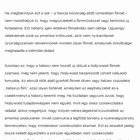
Ha megtekintjük ezt a sok – a francia közönség előtt ismeretlen filmet –
nem mondhatjuk ki, hogy megszületett a filmművészet vagy technika új
forradalma. Ezt néhány igen érdekes filmalkotás sem cáfolja. Ugyanígy
vélekednek azok az amerikai kritikusok, akik nem nyilvánítanak
szükségszerűen remekműnek minden olyan filmet, amelynek önköltsége
meghaladta a kétmillió dollárt.
Azonban az, hogy a háború nem hozott új stílust a hollywoodi filmek
számára, még nem jelenti, hogy Hollywood bezárkózott ismert celluloid
tornyába. Az elmúlt idők alatt gyártott filmek ötven vagy hatvan százaléka
„háborús film”, azaz olyan történet, amelyben az alaphelyzetet és a
cselekményt a háború teremti meg. Ha tisztában vagyunk azzal, hogy
Hollywood tulajdonképpen nem egyéb, mint egy óriási szórakoztatási
vállalat, akkor megértjük, hogy milyen nehézségekkel küszködtek az
amerikai producerek: mivel számukra a legfőbb törvény a nyereségszerzés,
természetes, hogy mindenáron szórakoztatni akarnak. Ezt az akaratot pedig
össze kellett egyeztetni a korszak egyáltalán nem szórakoztató