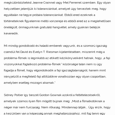
megkülönböztetést Jeanne Crainnel vagy Mel Ferrerrel szemben. Egy olyan
helyzetben jelentjük ki toleranciánkat, amelyet úgy terveztek meg. hogy
egyáltalán ne tegye próbára toleranciánkat. Ebből ered ezeknek a
történeteknek figyelemre méltó vonzereje és ebből ered az a meglehetősen
önelégült, önmagunknak gratuláló hangvétel, amely gyakran beléjük
keveredik.
Mi mindig gondolkodó és haladó emberek vagyunk, és a szomorú igazság
csendül fel David és Evelyn T. Riesman kijelentésében, miszerint még a
probléma-filmek is leginkább az etikett kézikönyveiként hatnak, hogy „a faji
viszonyokkal foglalkozó probléma-filmek” közönsége talán nem is úgy
fogadja a filmet, hogy elgondolkodik a faji igazságtalanságról, hanem mint
irányjelzőt a megfelelő faji attitűdökre vonatkozóan egy olyan csoportban,
amelyben esetleg mozogni akarnak.”
Sidney Poitier így beszél Gordon Gownak azokról a feltételezésekről,
amelyek számos ilyen film mögött bújnak meg: „Most a filmalkotóknak a
néger már nem furcsaság. Nem ritkaság. Mindennap látják… Úgy érzik, hogy
a kezükben van a képesség annak meghatározásához, mit fog tenni egy