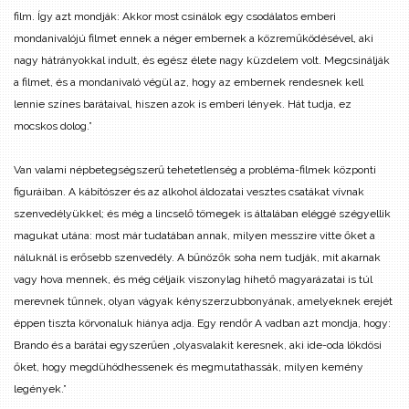
film. Így azt mondják: Akkor most csinálok egy csodálatos emberi
mondanivalójú filmet ennek a néger embernek a közreműködésével, aki
nagy hátrányokkal indult, és egész élete nagy küzdelem volt. Megcsinálják
a filmet, és a mondanivaló végül az, hogy az embernek rendesnek kell
lennie színes barátaival, hiszen azok is emberi lények. Hát tudja, ez
mocskos dolog.”
Van valami népbetegségszerű tehetetlenség a probléma-filmek központi
figuráiban. A kábítószer és az alkohol áldozatai vesztes csatákat vívnak
szenvedélyükkel; és még a lincselő tömegek is általában eléggé szégyellik
magukat utána: most már tudatában annak, milyen messzire vitte őket a
náluknál is erősebb szenvedély. A bűnözők soha nem tudják, mit akarnak
vagy hova mennek, és még céljaik viszonylag hihető magyarázatai is túl
merevnek tűnnek, olyan vágyak kényszerzubbonyának, amelyeknek erejét
éppen tiszta körvonaluk hiánya adja. Egy rendőr A vadban azt mondja, hogy:
Brando és a barátai egyszerűen „olyasvalakit keresnek, aki ide-oda lökdösi
őket, hogy megdühödhessenek és megmutathassák, milyen kemény
legények.”