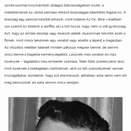
szinte azonnal kinyilvánított utólagos bölcsességeken múlik: a
melodrámának az utolsó percben érkező lovassággal ellentétes fogása ez. A
lovasság egy perccel később érkezik, mint kellene Az Ox- Bow-i esetben
szó szerint ez történik a seriffel, aki a hírt hozza, hogy nem is volt gyilkosság.
Azt, hogy az ember elrontja vagy elveszti életét, olyasminek tekintik ezek a
filmek, mint mikor lekésnek egy vonatot vagy elvétik a lépést a magasban.
Az irtózatos véletlen baleset minden pátosza megvan benne, de semmi
sincs benne a tragédia keménységéből. Lesznek más vonatok és más
ösvények – legalábbis más emberek számára. Talán több szerencsénk lesz,
mint ezeknek a boldogtalan mártíroknak, akik az Idő szeszélyének vannak
kiszolgáltatva, bűnbakok, hogy azt érezhessük, láthatóan soha senki nem ért
meg bennünket, és soha semmi nincs rendjén.