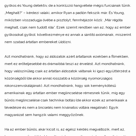
gyilkos és Young detektív, de a konklúzió hangvétele mégis furcsának tűnik.
„Meghalt?” – kérdezi valaki, amikor Ryan a padlón fekszik már. És Young,
miközben visszadugja övébe a pisztolyt, fennhéjázón közli: „Már régóta
meghalt, csak nem tudott róla”. Ezek szerint rendben van az, hogy az ember
gyilkosokat gyilkol: következménye ez annak a sántító axiómának, miszerint
nem szabad ártatlan embereket üldözni.
Azt mondhatnánk, hogy az áldozatok azért ártatlanok ezekben a filmekben,
mert ez erőteljesebbé és drámaibbá teszi az érvelést. Azt mondhatnánk,
hogy valószínűleg csak az ártatlan áldozatok váltanak ki igazi együttérzést a
közönségből (de akkor annál rosszabb a közönség nyomorúságos
rokonszenvskálájának). Azt mondhatnánk, hogy sok keménykötésű
amerikainak egy ártatlan ember meglincselése rémesnek tűnik, míg egy
bűnös meglincselése csak technikai botlás (de akkor ezek az amerikaiak a
tévedésre és nem a lincselés nem kívánatos voltára reagálnak). Egyik
magyarázat sem hangzik valami meggyőzőnek.
Ha az ember bűnös, akár kicsit is, az egész kérdés megváltozik, mert az,