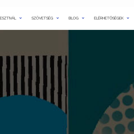
ESZTIVÁL
SZÖVETSÉG
BLOG
ELÉRHETŐSÉGEK