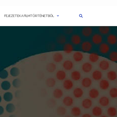
FEJEZETEK A FILMTÖRTÉNETBŐL