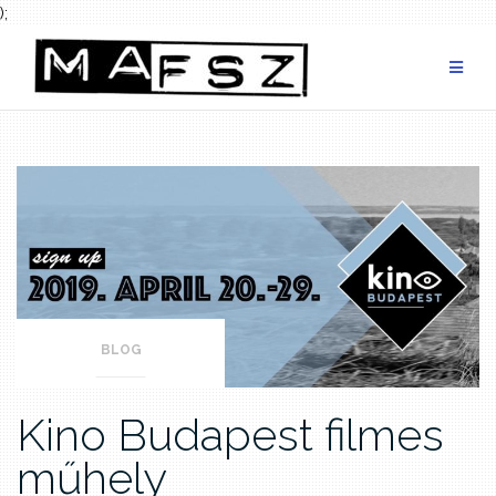
);
Skip
to
content
BLOG
Kino Budapest filmes
műhely