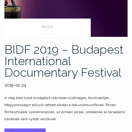
BLOG
BIDF 2019 – Budapest
International
Documentary Festival
2019-01-24
A világ több tucat országából számtalan különleges, fesztiváldíjas,
Magyarországon először vetített alkotás a dokumentumfilmek, filmek,
filmfesztiválok szerelmeseinek, az emberi sorsok, problémák és társadalmi
kérdések iránt nyitott nézőknek.