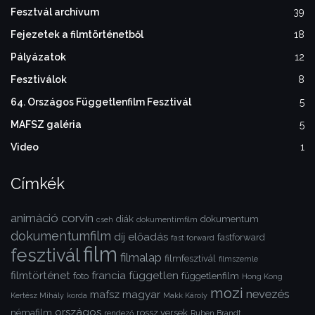
Fesztvál archívum
39
Fejezetek a filmtörténetből
18
Pályázatok
12
Fesztiválok
8
64. Országos Függetlenfilm Fesztivál
5
MAFSZ galéria
5
Video
1
Címkék
animáció
corvin
diák
dokumentum
cseh
dokumentimfilm
dokumentumfilm
díj
előadás
fastforward
fast forward
film
fesztivál
filmalap
filmfesztivál
filmszemle
filmtörténet
francia
független
foto
függetlenfilm
Hong Kong
mozi
nevezés
mafsz
magyar
Kertész Mihály
korda
Makk Károly
országos
némafilm
rossz versek
rendező
Ruben Brandt