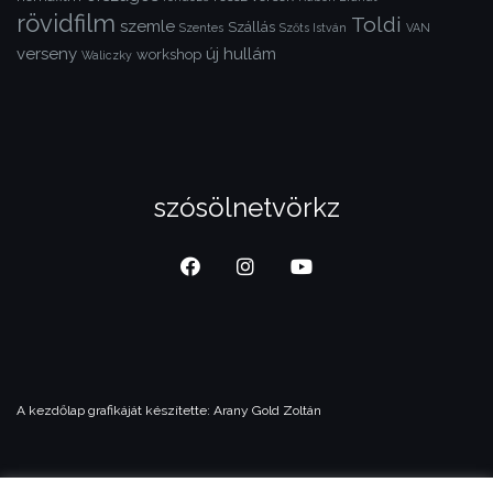
rövidfilm
Toldi
szemle
Szállás
Szentes
Szőts István
VAN
verseny
új hullám
workshop
Waliczky
szósölnetvörkz
A kezdőlap grafikáját készítette:
Arany Gold Zoltán