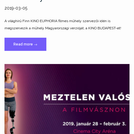
2019-03-05
A világhírű Finn KINO EUPHORIA filmes műhely szervezői idén is
megszervezik a műhely Magyarországi verzióját, a KINO BUDAPEST-et!
„Kino
Read more
→
Budapest
filmes
műhely”