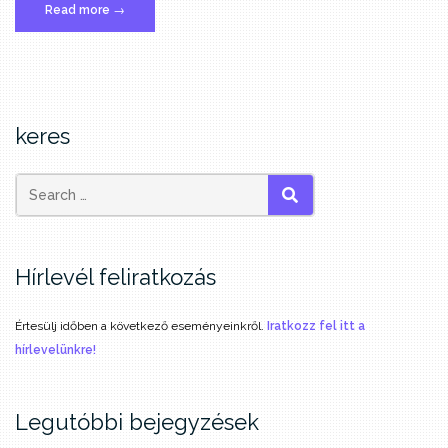
„BIDF
Read more
→
2019
–
Budapest
International
Documentary
keres
Festival”
SEARCH
Hírlevél feliratkozás
Értesülj időben a következő eseményeinkről.
Iratkozz fel itt a
hírlevelünkre!
Legutóbbi bejegyzések