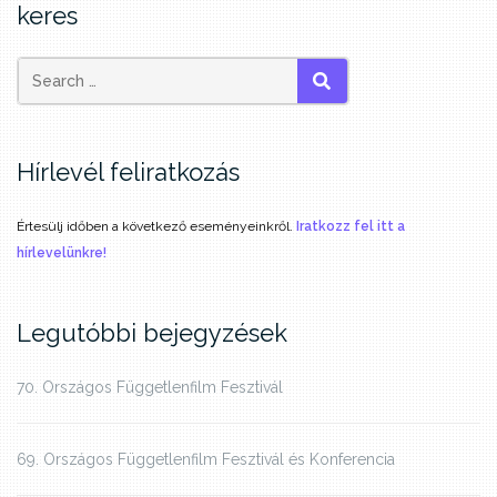
keres
SEARCH
Hírlevél feliratkozás
Értesülj időben a következő eseményeinkről.
Iratkozz fel itt a
hírlevelünkre!
Legutóbbi bejegyzések
70. Országos Függetlenfilm Fesztivál
69. Országos Függetlenfilm Fesztivál és Konferencia