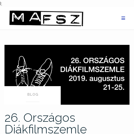
);
Skip
to
content
BLOG
26. Országos
Diákfilmszemle