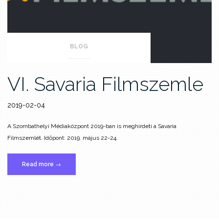
BLOG
VI. Savaria Filmszemle
2019-02-04
A Szombathelyi Médiaközpont 2019-ban is meghirdeti a Savaria
Filmszemlét. Időpont: 2019. május 22-24.
„VI.
Read more
→
Savaria
Filmszemle”