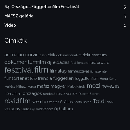
64. Országos Függetlenfilm Fesztivál
5
MAFSZ galéria
5
Video
1
Címkék
animáció
corvin
diák
dokumentum
cseh
dokumentimfilm
dokumentumfilm
díj
előadás
fastforward
fast forward
film
fesztivál
filmalap
filmfesztivál
filmszemle
filmtörténet
francia
független
foto
függetlenfilm
Hong Kong
mozi
nevezés
mafsz
magyar
Kertész Mihály
korda
Makk Károly
országos
némafilm
rossz versek
rendező
Ruben Brandt
rövidfilm
Toldi
szemle
Szállás
Szentes
Szőts István
VAN
verseny
új hullám
workshop
Waliczky