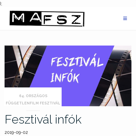
);
Skip
to
content
64. ORSZÁGOS
FÜGGETLENFILM FESZTIVÁL
Fesztivál infók
2019-09-02