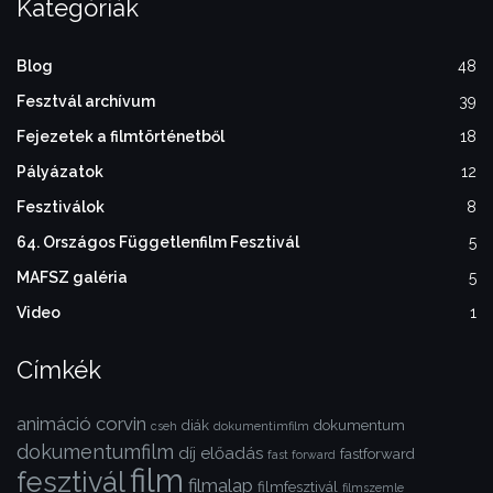
Kategóriák
Blog
48
Fesztvál archívum
39
Fejezetek a filmtörténetből
18
Pályázatok
12
Fesztiválok
8
64. Országos Függetlenfilm Fesztivál
5
MAFSZ galéria
5
Video
1
Címkék
animáció
corvin
diák
dokumentum
cseh
dokumentimfilm
dokumentumfilm
díj
előadás
fastforward
fast forward
film
fesztivál
filmalap
filmfesztivál
filmszemle