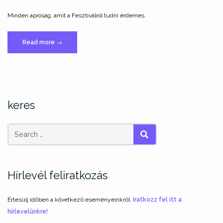
Minden apróság, amit a Fesztiválról tudni érdemes.
„Fesztivál
Read more
→
infók”
keres
SEARCH
Hírlevél feliratkozás
Értesülj időben a következő eseményeinkről.
Iratkozz fel itt a
hírlevelünkre!