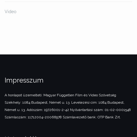
Video
Impresszum
A honlapot üzemelteti:
Magyar Független Film és Video Szövetség
Székhely: 1084 Budapest, Német u. 13.
Levelezési cím: 1084 Budapest,
Német u. 13.
Adószám: 19726001-2-42
Nyilvántartási szám: 01-02-0001548
Számlaszám: 11712004-20066978
Számlavezető bank: OTP Bank Zrt.