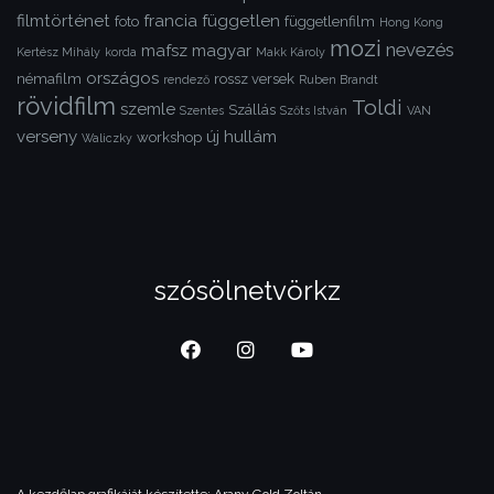
filmtörténet
francia
független
foto
függetlenfilm
Hong Kong
mozi
nevezés
mafsz
magyar
Kertész Mihály
korda
Makk Károly
országos
némafilm
rossz versek
rendező
Ruben Brandt
rövidfilm
Toldi
szemle
Szállás
Szentes
Szőts István
VAN
verseny
új hullám
workshop
Waliczky
szósölnetvörkz