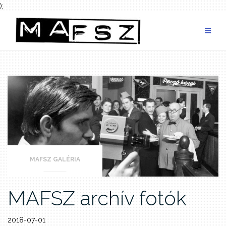
);
Skip
to
content
MAFSZ GALÉRIA
MAFSZ archív fotók
2018-07-01