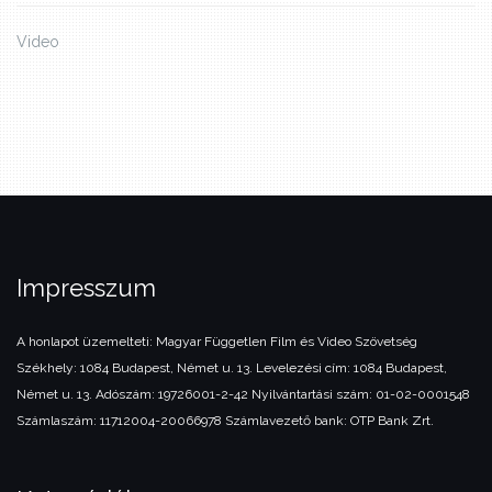
Video
Impresszum
A honlapot üzemelteti:
Magyar Független Film és Video Szövetség
Székhely: 1084 Budapest, Német u. 13.
Levelezési cím: 1084 Budapest,
Német u. 13.
Adószám: 19726001-2-42
Nyilvántartási szám: 01-02-0001548
Számlaszám: 11712004-20066978
Számlavezető bank: OTP Bank Zrt.