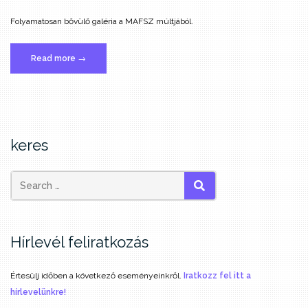
Folyamatosan bővülő galéria a MAFSZ múltjából.
„MAFSZ
Read more
→
archív
fotók”
keres
SEARCH
Hírlevél feliratkozás
Értesülj időben a következő eseményeinkről.
Iratkozz fel itt a
hírlevelünkre!