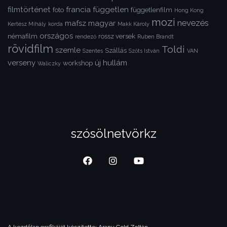
filmtörténet
francia
független
foto
függetlenfilm
Hong Kong
mozi
nevezés
mafsz
magyar
Kertész Mihály
korda
Makk Károly
országos
némafilm
rossz versek
rendező
Ruben Brandt
rövidfilm
Toldi
szemle
Szállás
Szentes
Szőts István
VAN
verseny
új hullám
workshop
Waliczky
szósölnetvörkz