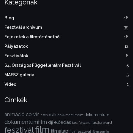
Kategóriák
Blog
48
Fesztvál archívum
39
Fejezetek a filmtörténetből
18
Pályázatok
12
Fesztiválok
8
64. Országos Függetlenfilm Fesztivál
5
MAFSZ galéria
5
Video
1
Címkék
animáció
corvin
diák
dokumentum
cseh
dokumentimfilm
dokumentumfilm
díj
előadás
fastforward
fast forward
film
fesztivál
filmalap
filmfesztivál
filmszemle