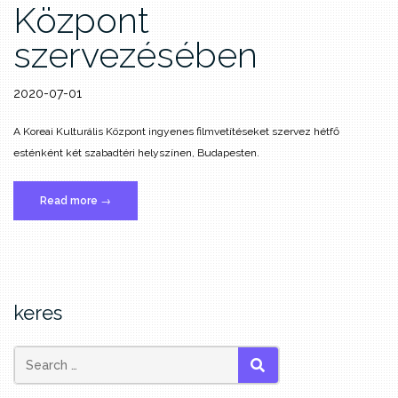
Központ
szervezésében
2020-07-01
A Koreai Kulturális Központ ingyenes filmvetítéseket szervez hétfő
esténként két szabadtéri helyszínen, Budapesten.
„Ingyenes
Read more
→
filmvetítések
a
Koreai
Kulturális
Központ
keres
szervezésében”
SEARCH