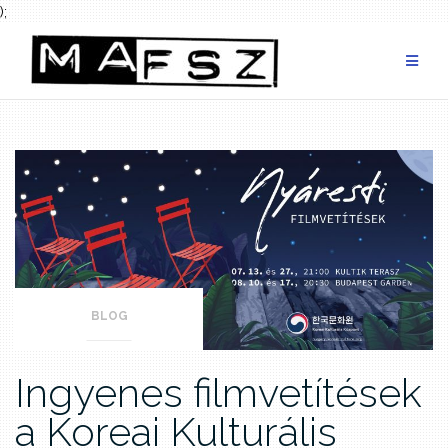
);
Skip
to
content
BLOG
Ingyenes filmvetítések
a Koreai Kulturális