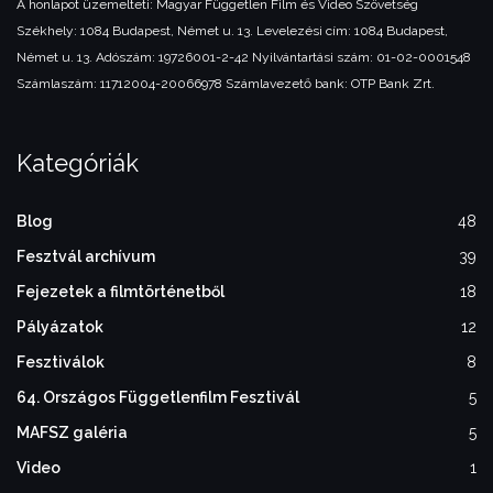
A honlapot üzemelteti:
Magyar Független Film és Video Szövetség
Székhely: 1084 Budapest, Német u. 13.
Levelezési cím: 1084 Budapest,
Német u. 13.
Adószám: 19726001-2-42
Nyilvántartási szám: 01-02-0001548
Számlaszám: 11712004-20066978
Számlavezető bank: OTP Bank Zrt.
Kategóriák
Blog
48
Fesztvál archívum
39
Fejezetek a filmtörténetből
18
Pályázatok
12
Fesztiválok
8
64. Országos Függetlenfilm Fesztivál
5
MAFSZ galéria
5
Video
1