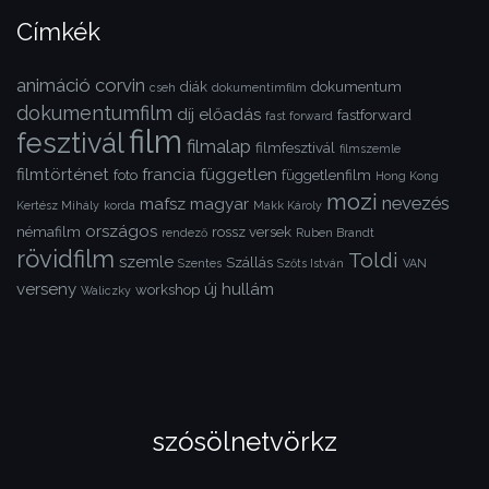
Címkék
animáció
corvin
diák
dokumentum
cseh
dokumentimfilm
dokumentumfilm
díj
előadás
fastforward
fast forward
film
fesztivál
filmalap
filmfesztivál
filmszemle
filmtörténet
francia
független
foto
függetlenfilm
Hong Kong
mozi
nevezés
mafsz
magyar
Kertész Mihály
korda
Makk Károly
országos
némafilm
rossz versek
rendező
Ruben Brandt
rövidfilm
Toldi
szemle
Szállás
Szentes
Szőts István
VAN
verseny
új hullám
workshop
Waliczky
szósölnetvörkz