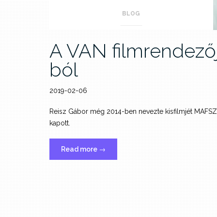
BLOG
A VAN filmrendezőj
ból
2019-02-06
Reisz Gábor még 2014-ben nevezte kisfilmjét MAFSZ fe
kapott.
„A
Read more
→
VAN
filmrendezőjének
kisfilmje
2013-
ból”