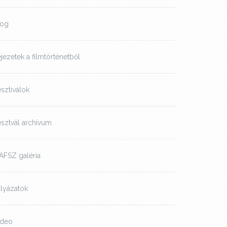
log
jezetek a filmtörténetből
sztiválok
sztvál archívum
AFSZ galéria
lyázatok
ideo