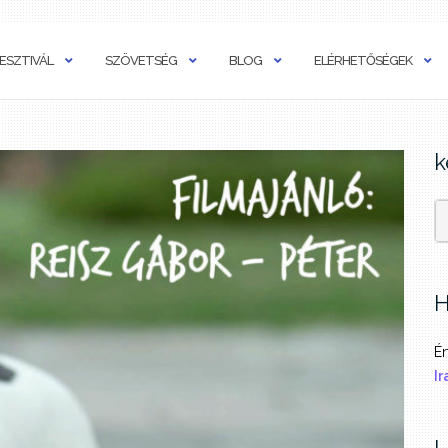
ESZTIVÁL
SZÖVETSÉG
BLOG
ELÉRHETŐSÉGEK
k
H
Ér
Ir