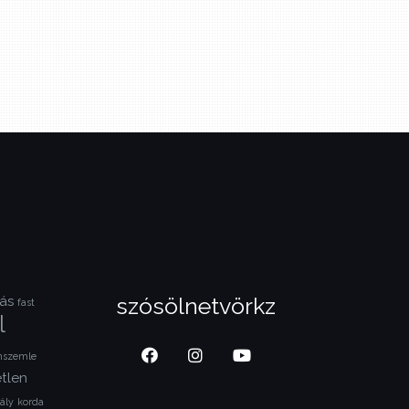
szósölnetvörkz
ás
fast
l
lmszemle
tlen
ály
korda