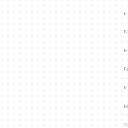
B
Fe
Fe
Fe
M
Pá
V