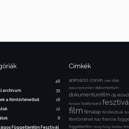
góriák
Címkék
animáció
corvin
diák
48
cseh
dokumentum
dokumentimfilm
l archívum
39
dokumentumfilm
díj
előad
ek a filmtörténetből
18
fesztivá
fastforward
forward
film
atok
12
filmalap
filmfesztivál
fi
álok
8
filmtörténet
francia
függe
foto
függetlenfilm
zágos Függetlenfilm Fesztivál
Hong Kong
Kertész Mih