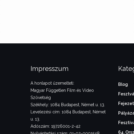
Impresszum
Kate
A honlapot üzemelteti:
Blog
Magyar Független Film és Video
Fesztvá
Szövetség
Fejezet
Székhely: 1084 Budapest, Német u. 13.
Levelezési cím: 1084 Budapest, Német
Pályáz
u. 13.
Fesztiv
Adószám: 19726001-2-42
64. Ors
Nyilvántartási szám: 01-02-0001548