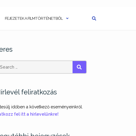
FEJEZETEK A FILMTÖRTÉNETBŐL
eres
SEARCH
írlevél feliratkozás
tesülj időben a következő eseményeinkről.
atkozz fel itt a hírlevelünkre!