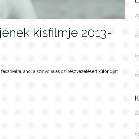
L
70
ének kisfilmje 2013-
69
68
sztiválra, ahol a színvonalas színészvezetésért különdíjat
67
K
64
65