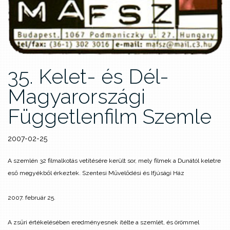
35. Kelet- és Dél-
Magyarországi
Függetlenfilm Szemle
2007-02-25
A szemlén 32 filmalkotás vetítésére került sor, mely filmek a Dunától keletre
eső megyékből érkeztek.
Szentesi Művelődési és Ifjúsági Ház
2007. február 25.
A zsűri értékelésében eredményesnek ítélte a szemlét, és örömmel