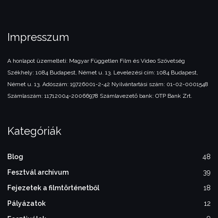
Impresszum
A honlapot üzemelteti:
Magyar Független Film és Video Szövetség
Székhely: 1084 Budapest, Német u. 13.
Levelezési cím: 1084 Budapest,
Német u. 13.
Adószám: 19726001-2-42
Nyilvántartási szám: 01-02-0001548
Számlaszám: 11712004-20066978
Számlavezető bank: OTP Bank Zrt.
Kategóriák
Blog
48
Fesztvál archívum
39
Fejezetek a filmtörténetből
18
Pályázatok
12