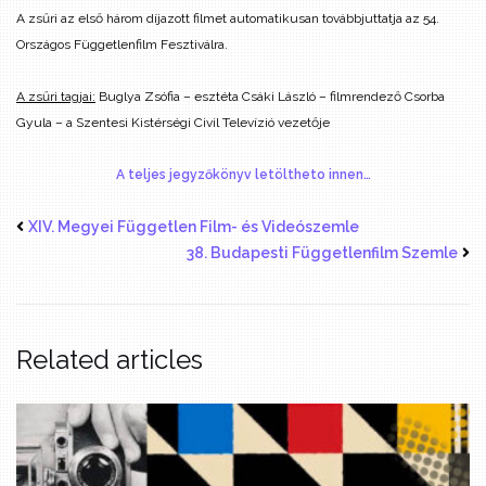
A zsűri az első három díjazott filmet automatikusan továbbjuttatja az 54.
Országos Függetlenfilm Fesztiválra.
A zsűri tagjai:
Buglya Zsófia – esztéta
Csáki László – filmrendező
Csorba
Gyula – a Szentesi Kistérségi Civil Televízió vezetője
A teljes jegyzőkönyv letöltheto innen…
XIV. Megyei Független Film- és Videószemle
38. Budapesti Függetlenfilm Szemle
Related articles