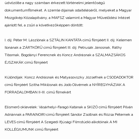
üdvözölte a nagy számban érkezett történelmi jelentőségű
dokumentumfilmeket. A szemle díjainak odaítéléséről, melyeket a Magyar
Mozgókép Közalapítvány, a MAFSZ valamint a Magyar Művelődési Intézet
ajánlott fel, a zsűri a következőképpen döntött:
I. díj:
Péter M. Lászlónak a SZTÁLIN KANTÁTA című filmjéért
II. díj:
Kelemen
Ilonának a ZÁRTKÖRŰ című filmjéért
III. díj:
Petrusák Jánosnak, Ráthy
Tibornak, Bogdányi Ferencnek és Koncz Andrásnak a SZALMAZSÁKOS
ÉJSZAKÁK című filmjéért
Különdíjak:
Koncz Andrásnak és Matyasovszky Józsefnek a CSODADOKTOR
című filmjéért
Szitha Miklósnak és Joób Olivérnek a NYÍREGYHÁZIAK A
FORRADALOMBAN II-III. című filmekért
Elismerő oklevelek:
Vásárhelyi-Faragó Katának a SKIZÓ című filmjéért
Pilván
Adriánnak a PARA(NOIR) című filmjéért
Sándor Zsoltnak és Rózsa Péternek a
LEVES című filmjéért
A Szegedi Ifjúsági Filmstúdió alkotóinak A MI
KOLLÉGIUMUNK című filmjéért