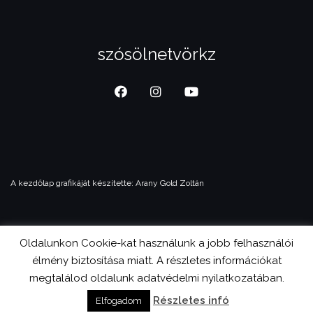
szósölnetvörkz
A kezdőlap grafikáját készítette:
Arany Gold Zoltán
Oldalunkon Cookie-kat használunk a jobb felhasználói
© 2023 Magyar Független Film és Video Szövetség
élmény biztosítása miatt. A részletes információkat
Theme by
Colorlib
Powered by
WordPress
megtalálod oldalunk adatvédelmi nyilatkozatában.
Részletes infó
Elfogadom