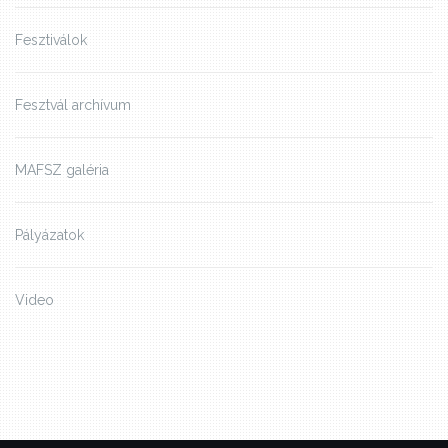
Fesztiválok
Fesztvál archívum
MAFSZ galéria
Pályázatok
Video