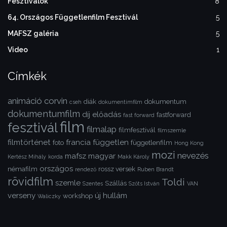
Fesztiválok
8
64. Országos Függetlenfilm Fesztivál
5
MAFSZ galéria
5
Video
1
Címkék
animáció
corvin
diák
dokumentum
cseh
dokumentimfilm
dokumentumfilm
díj
előadás
fastforward
fast forward
film
fesztivál
filmalap
filmfesztivál
filmszemle
filmtörténet
francia
független
foto
függetlenfilm
Hong Kong
mozi
nevezés
mafsz
magyar
Kertész Mihály
korda
Makk Károly
országos
némafilm
rossz versek
rendező
Ruben Brandt
rövidfilm
Toldi
szemle
Szállás
Szentes
Szőts István
VAN
verseny
új hullám
workshop
Waliczky