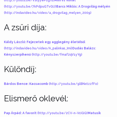
(http://youtu.be/VSlyywP2gfE)
Mini vs Vonat
(http://youtu.be/7kPdpuGTvGU)
Barcs Miklós: A Drogvilág mélyén
(http://indavideo.hu/video/a_drogvilag_melyen_2009)
A zsűri díja:
Káldy László: Fejezetek egy agglegény életéből
(http://indavideo.hu/video/A_palinkas_Imi)
Dudás Balázs:
Kényszerpihenő
(http://youtu.be/fmaf2qV1yYg)
Különdíj:
Bárdos Bence: Kacsacomb
(http://youtu.be/9lBNxtzzfFo)
Elismerő oklevél:
Pap Árpád: A favorit
(http://youtu.be/2CV-n-VciQQ)
Matusik