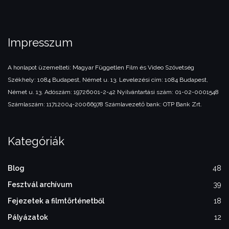
Impresszum
A honlapot üzemelteti:
Magyar Független Film és Video Szövetség
Székhely: 1084 Budapest, Német u. 13.
Levelezési cím: 1084 Budapest,
Német u. 13.
Adószám: 19726001-2-42
Nyilvántartási szám: 01-02-0001548
Számlaszám: 11712004-20066978
Számlavezető bank: OTP Bank Zrt.
Kategóriák
Blog
48
Fesztvál archívum
39
Fejezetek a filmtörténetből
18
Pályázatok
12