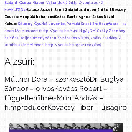
Szilárd, Csépai Gábor: Vakondok 2
(http://youtu.be/Z-
keHkcTZD4)
Kalász József, Szeri Gabriella: Gecemáni kert
Becsey
Zsuzsa: A repülő babakocsi
Szőcs-Barta Ágnes, Szőcs Dávid:
Kukucs
Kölcsey-Gyurkó Levente, Pamuki Krisztián: Hazafutás
– az
operatőri munkáért (http://youtu.be/s4sHdi9A5QM)
Csáky Zsadány
színészi teljesítményéért
(Dr Százados Miklós, Csáky Zsadány: A
Jutubhuszár c. filmben: http://youtu.be/gczKteo37bo)
A zsűri:
Müllner Dóra – szerkesztő
Dr. Buglya
Sándor – orvos
Kovács Róbert –
függetlenfilmes
Muhi András –
filmproducer
Kovácsy Tibor – újságíró