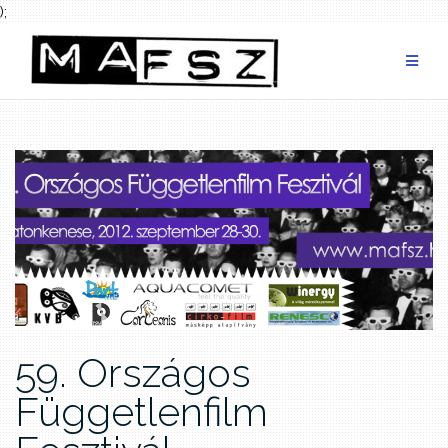
);
Skip
to
content
59. Országos
Függetlenfilm