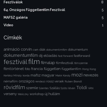
Fesztiválok
8
64. Országos Függetlenfilm Fesztivál
5
MAFSZ galéria
5
Video
1
Címkék
animáció
corvin
diák
dokumentum
cseh
dokumentimfilm
dokumentumfilm
díj
előadás
fastforward
fast forward
film
fesztivál
filmalap
filmfesztivál
filmszemle
filmtörténet
francia
független
foto
függetlenfilm
Hong Kong
mozi
nevezés
mafsz
magyar
Kertész Mihály
korda
Makk Károly
országos
némafilm
rossz versek
rendező
Ruben Brandt
rövidfilm
Toldi
szemle
Szállás
Szentes
Szőts István
VAN
verseny
új hullám
workshop
Waliczky