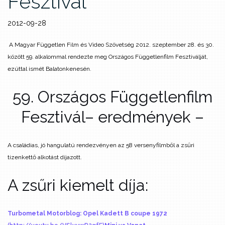
Fesztivál
2012-09-28
A Magyar Független Film és Video Szövetség 2012. szeptember 28. és 30.
között 59. alkalommal rendezte meg Országos Függetlenfilm Fesztiválját,
ezúttal ismét Balatonkenesén.
59. Országos Függetlenfilm
Fesztivál
– eredmények –
A családias, jó hangulatú rendezvényen az 58 versenyfilmből a zsűri
tizenkettő alkotást díjazott.
A zsűri kiemelt díja:
Turbometal Motorblog: Opel Kadett B coupe 1972