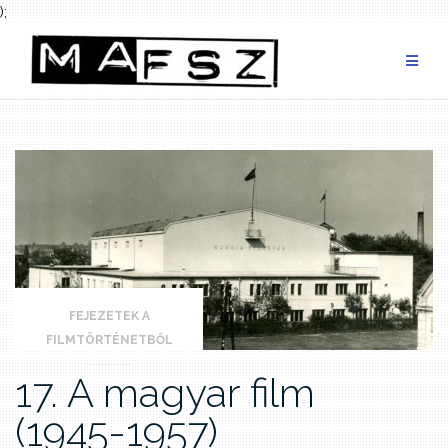
);
Skip
to
content
FEJEZETEK A
FILMTÖRTÉNETBŐL
17. A magyar film
(1945-1957)