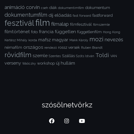
animáció
corvin
diák
dokumentum
cseh
dokumentimfilm
dokumentumfilm
díj
előadás
fastforward
fast forward
film
fesztivál
filmalap
filmfesztivál
filmszemle
filmtörténet
francia
független
foto
függetlenfilm
Hong Kong
mozi
nevezés
mafsz
magyar
Kertész Mihály
korda
Makk Károly
országos
némafilm
rossz versek
rendező
Ruben Brandt
rövidfilm
Toldi
szemle
Szállás
Szentes
Szőts István
VAN
verseny
új hullám
workshop
Waliczky
szósölnetvörkz