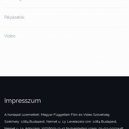
Pályázatok
Video
Impresszum
A honlapot üzemelteti:
Magyar Független Film és Video Szövetség
Székhely: 1084 Budapest, Német u. 13.
Levelezési cím: 1084 Budapest,
Német u. 13.
Adószám: 19726001-2-42
Nyilvántartási szám: 01-02-0001548