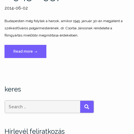
2014-06-02
Budapesten még folytak a harcok, amikor 1945. január 30-án megjelent a
székesfőváros polgármesterének, dr. Csorba Jánosnak rendelete a
filmgyártás mielőbbi megindítása érdekében.
„17.
Read more
→
A
magyar
film
(1945-
1957)”
keres
SEARCH
Hírlevél feliratkozás