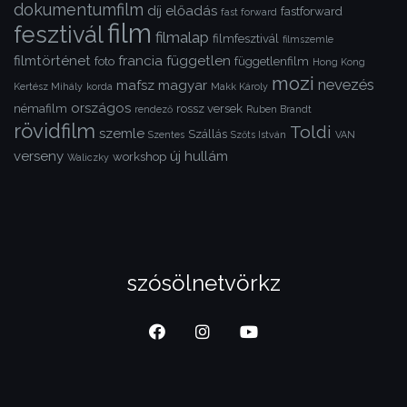
dokumentumfilm
díj
előadás
fastforward
fast forward
film
fesztivál
filmalap
filmfesztivál
filmszemle
filmtörténet
francia
független
foto
függetlenfilm
Hong Kong
mozi
nevezés
mafsz
magyar
Kertész Mihály
korda
Makk Károly
országos
némafilm
rossz versek
rendező
Ruben Brandt
rövidfilm
Toldi
szemle
Szállás
Szentes
Szőts István
VAN
verseny
új hullám
workshop
Waliczky
szósölnetvörkz