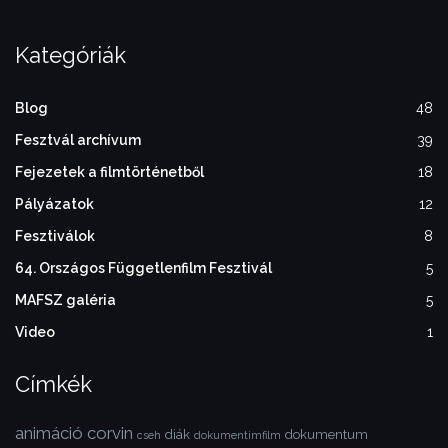
Kategóriák
Blog
48
Fesztvál archívum
39
Fejezetek a filmtörténetből
18
Pályázatok
12
Fesztiválok
8
64. Országos Függetlenfilm Fesztivál
5
MAFSZ galéria
5
Video
1
Címkék
animáció
corvin
diák
dokumentum
cseh
dokumentimfilm