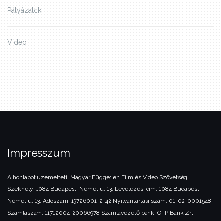
Pályázatok
Video
Impresszum
A honlapot üzemelteti:
Magyar Független Film és Video Szövetség
Székhely: 1084 Budapest, Német u. 13.
Levelezési cím: 1084 Budapest,
Német u. 13.
Adószám: 19726001-2-42
Nyilvántartási szám: 01-02-0001548
Számlaszám: 11712004-20066978
Számlavezető bank: OTP Bank Zrt.