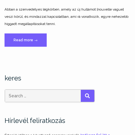
Abban a szenvedélyes légkörben, amely az új hullámot [nouvelle vague]
veszi körül, és mindazzal kapcsolatban, ami rá vonatkozik, egyre nehezebb
higgadt megállapításokat tenni.
„14.
Read more
→
A
francia
új
hullám”
keres
SEARCH
Hírlevél feliratkozás