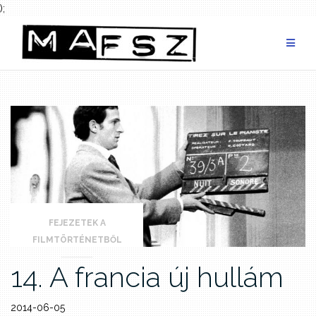
);
Skip
to
content
FEJEZETEK A
FILMTÖRTÉNETBŐL
14. A francia új hullám
2014-06-05