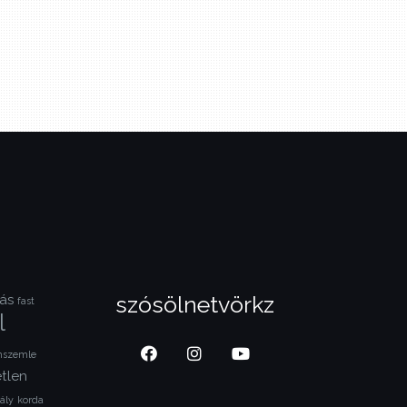
szósölnetvörkz
ás
fast
l
lmszemle
tlen
ály
korda