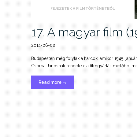
FEJEZETEK A FILMTÖRTÉNETBŐL
17. A magyar film (
2014-06-02
Budapesten még folytak a harcok, amikor 1945. januá
Csorba Jánosnak rendelete a filmgyártás mielőbbi m
„17.
Read more
→
A
magyar
film
(1945-
1957)”