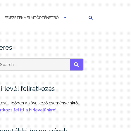
FEJEZETEK A FILMTÖRTÉNETBŐL
eres
SEARCH
írlevél feliratkozás
tesülj időben a következő eseményeinkről.
atkozz fel itt a hírlevelünkre!