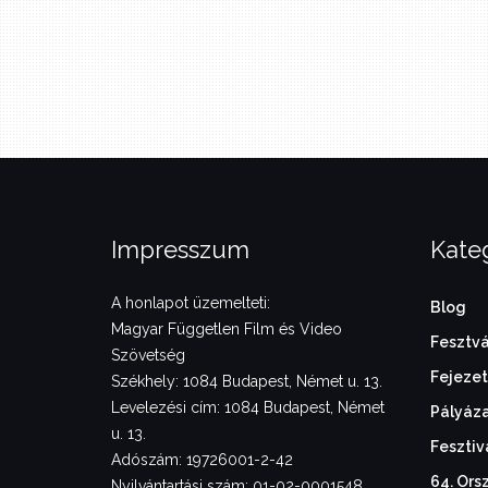
Impresszum
Kate
A honlapot üzemelteti:
Blog
Magyar Független Film és Video
Fesztvá
Szövetség
Fejezet
Székhely: 1084 Budapest, Német u. 13.
Levelezési cím: 1084 Budapest, Német
Pályáz
u. 13.
Fesztiv
Adószám: 19726001-2-42
64. Ors
Nyilvántartási szám: 01-02-0001548