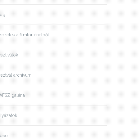
log
jezetek a filmtörténetből
sztiválok
sztvál archívum
AFSZ galéria
lyázatok
ideo