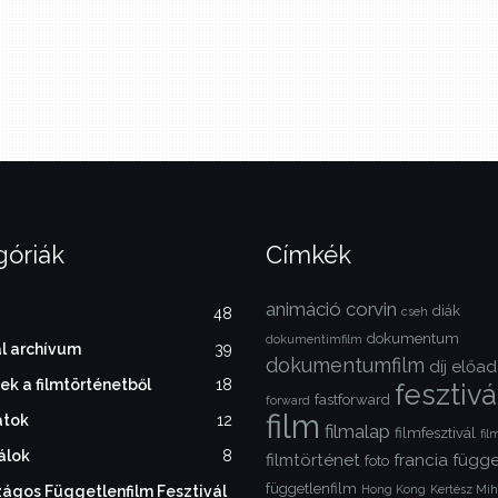
góriák
Címkék
animáció
corvin
diák
48
cseh
dokumentum
dokumentimfilm
l archívum
39
dokumentumfilm
díj
előad
ek a filmtörténetből
18
fesztivá
fastforward
forward
film
atok
12
filmalap
filmfesztivál
fi
álok
8
filmtörténet
francia
függe
foto
függetlenfilm
zágos Függetlenfilm Fesztivál
Hong Kong
Kertész Mih