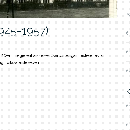
L
70
1945-1957)
69
68
r 30-án megjelent a székesfőváros polgármesterének, dr.
egindítása érdekében.
67
K
64
65