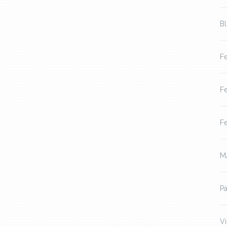
B
Fe
Fe
Fe
M
Pá
V