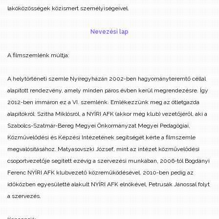
lakóközösségek közismert személyiségeivel.
Nevezési lap
A filmszemlénk múltja:
A helytörténeti szemle Nyíregyházán 2002-ben hagyományteremtő céllal
alapított rendezvény, amely minden páros évben kerül megrendezésre. Így
2012-ben immáron ez a VI. szemlénk. Emlékezzünk meg az ötletgazda
alapítókról: Szitha Miklósról, a NYÍRI AFK (akkor még klub) vezetőjéről, aki a
Szabolcs-Szatmár-Bereg Megyei Önkormányzat Megyei Pedagógiai,
Közművelődési és Képzési Intézetének segítségét kérte a filmszemle
megvalósításához. Matyasovszki József, mint az intézet közművelődési
csoportvezetője segített ezévig a szervezési munkában, 2006-tól Bogdányi
Ferenc NYÍRI AFK klubvezető közreműködésével. 2010-ben pedig az
időközben egyesületté alakult NYÍRI AFK elnökével, Petrusák Jánossal folyt
a szervezés.