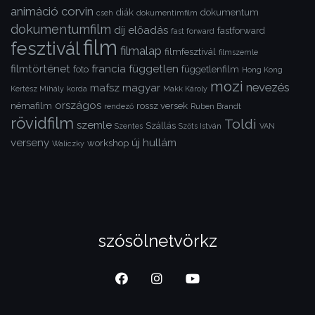
animáció
corvin
diák
dokumentum
cseh
dokumentimfilm
dokumentumfilm
díj
előadás
fastforward
fast forward
film
fesztivál
filmalap
filmfesztivál
filmszemle
filmtörténet
francia
független
foto
függetlenfilm
Hong Kong
mozi
nevezés
mafsz
magyar
Kertész Mihály
korda
Makk Károly
országos
némafilm
rossz versek
rendező
Ruben Brandt
rövidfilm
Toldi
szemle
Szállás
Szentes
Szőts István
VAN
verseny
új hullám
workshop
Waliczky
szósölnetvörkz