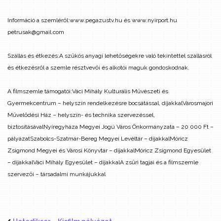
Információ a szemléről:
www.pegazustv.hu és www.nyirport.hu
petrusak@gmail.com
Szállás és étkezés:
A szűkös anyagi lehetőségekre való tekintettel szállásról
és étkezésről a szemle résztvevői és alkotói maguk gondoskodnak.
A filmszemle támogatói:
Váci Mihály Kulturális Művészeti és
Gyermekcentrum – helyszín rendelkezésre bocsátással, díjakkal
Városmajori
Művelődési Ház – helyszín- és technika szervezéssel,
biztosításával
Nyíregyháza Megyei Jogú Város Önkormányzata – 20 000 Ft –
pályázat
Szabolcs-Szatmár-Bereg Megyei Levéltár – díjakkal
Móricz
Zsigmond Megyei és Városi Könyvtár – díjakkal
Móricz Zsigmond Egyesület
– díjakkal
Váci Mihály Egyesület – díjakkal
A zsűri tagjai és a filmszemle
szervezői – társadalmi munkájukkal