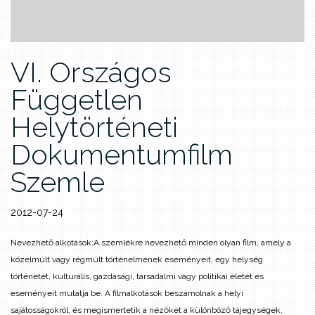
VI. Országos
Független
Helytörténeti
Dokumentumfilm
Szemle
2012-07-24
Nevezhető alkotások:
A szemlékre nevezhető minden olyan film, amely a
közelmúlt vagy régmúlt történelmének eseményeit, egy helység
történetét, kulturális, gazdasági, társadalmi vagy politikai életét és
eseményeit mutatja be. A filmalkotások beszámolnak a helyi
sajátosságokról, és megismertetik a nézőket a különböző tájegységek,