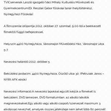
TV)
Cservenák László igazgató (Váci Mihály Kulturális Művészeti és
Gyermekcentrum)
Dr. Reszler Gábor főiskolai tanár (helytörténész,
Nyíregyházi Főiskola)
A filmszemle időpontja:
2012. október 27. szombat. 9.00-tól a beérkezett
filmektől függő befejezéssel.
Helyszín:
4400 Nyíregyháza, Városmajori Művelődési Ház, Városmajor utca
5-7.
Nevezési határidő:
2012. október 5.
Beküldési postacím:
4400 Nyíregyháza, Ószőlő utca 30. (Petrusák János –
NYÍRI AFK elnök)
Nevezési információ:
A nevezési lapokkal együtt kérjük a filmeket is
beküldeni, DVD lemezen, DVD formátumban, az alkotó/alkotók
megnevezésével.
Egy alkotó vagy alkotó csoport/szervezet maximum 3
alkotással nevezhet, amelyek összes játékideje nem lehet több 60 percnél!