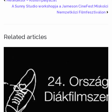
Hetediksor – Kisfilm pályázat
A Sunny Studio workshopja a Jameson CineFest Miskolci
Nemzetközi Filmfesztiválon
Related articles