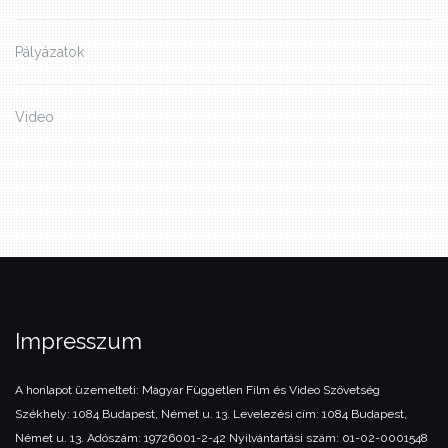
Pályázatok
Video
Impresszum
A honlapot üzemelteti:
Magyar Független Film és Video Szövetség
Székhely: 1084 Budapest, Német u. 13.
Levelezési cím: 1084 Budapest,
Német u. 13.
Adószám: 19726001-2-42
Nyilvántartási szám: 01-02-0001548