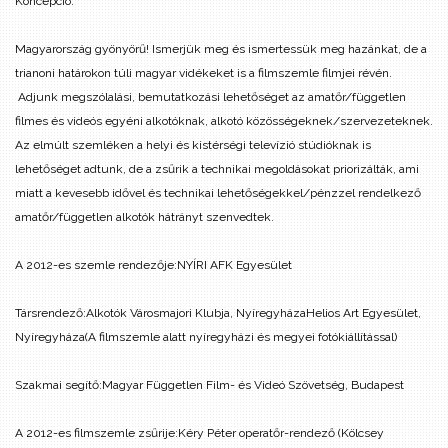
Koncepció:
Magyarország gyönyörű! Ismerjük meg és ismertessük meg hazánkat, de a
trianoni határokon túli magyar vidékeket is a filmszemle filmjei révén.
Adjunk megszólalási, bemutatkozási lehetőséget az amatőr/független
filmes és videós egyéni alkotóknak, alkotó közösségeknek/szervezeteknek.
Az elmúlt szemléken a helyi és kistérségi televízió stúdióknak is
lehetőséget adtunk, de a zsűrik a technikai megoldásokat priorizálták, ami
miatt a kevesebb idővel és technikai lehetőségekkel/pénzzel rendelkező
amatőr/független alkotók hátrányt szenvedtek.
A 2012-es szemle rendezője:
NYÍRI AFK Egyesület
Társrendező:
Alkotók Városmajori Klubja, Nyíregyháza
Helios Art Egyesület,
Nyíregyháza
(A filmszemle alatt nyíregyházi és megyei fotókiállítással)
Szakmai segítő:
Magyar Független Film- és Videó Szövetség, Budapest
A 2012-es filmszemle zsűrije:
Kéry Péter operatőr-rendező (Kölcsey