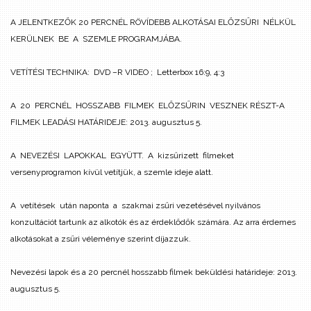
A JELENTKEZŐK 20 PERCNÉL RÖVÍDEBB ALKOTÁSAI ELŐZSŰRI NÉLKÜL
KERÜLNEK BE A SZEMLE PROGRAMJÁBA.
VETÍTÉSI TECHNIKA: DVD –R VIDEO ; Letterbox 16:9, 4:3
A 20 PERCNÉL HOSSZABB FILMEK ELŐZSŰRIN VESZNEK RÉSZT-A
FILMEK LEADÁSI HATÁRIDEJE:
2013. augusztus 5.
A NEVEZÉSI LAPOKKAL EGYÜTT. A kizsűrizett filmeket
versenyprogramon kívül vetítjük, a szemle ideje alatt.
A vetítések után naponta a szakmai zsűri vezetésével nyilvános
konzultációt tartunk az alkotók és az érdeklődők számára.
Az arra érdemes
alkotásokat a zsűri véleménye szerint díjazzuk.
Nevezési lapok és a 20 percnél hosszabb filmek beküldési határideje: 2013.
augusztus 5.