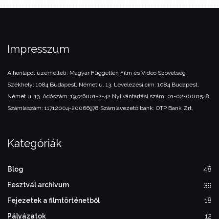
Impresszum
A honlapot üzemelteti:
Magyar Független Film és Video Szövetség
Székhely: 1084 Budapest, Német u. 13.
Levelezési cím: 1084 Budapest,
Német u. 13.
Adószám: 19726001-2-42
Nyilvántartási szám: 01-02-0001548
Számlaszám: 11712004-20066978
Számlavezető bank: OTP Bank Zrt.
Kategóriák
Blog
48
Fesztvál archívum
39
Fejezetek a filmtörténetből
18
Pályázatok
12