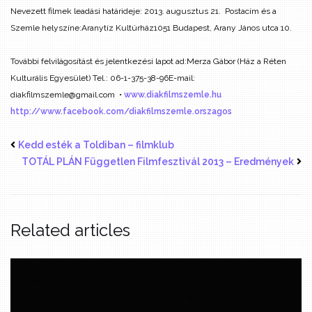
Nevezett filmek leadási határideje: 2013. augusztus 21.
Postacím és a
Szemle helyszíne:
Aranytíz Kultúrház
1051 Budapest, Arany János utca 10.
További felvilágosítást és jelentkezési lapot ad:
Merza Gábor (Ház a Réten
Kulturális Egyesület) Tel.: 06-1-375-38-96
E-mail:
diakfilmszemle@gmail.com
•
www.diakfilmszemle.hu
http://www.facebook.com/diakfilmszemle.orszagos
Kedd esték a Toldiban – filmklub
TOTÁL PLÁN Független Filmfesztivál 2013 – Eredmények
Related articles