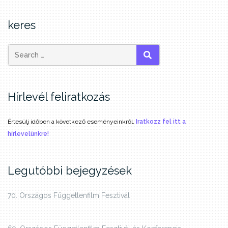
keres
SEARCH
Hírlevél feliratkozás
Értesülj időben a következő eseményeinkről.
Iratkozz fel itt a
hírlevelünkre!
Legutóbbi bejegyzések
70. Országos Függetlenfilm Fesztivál