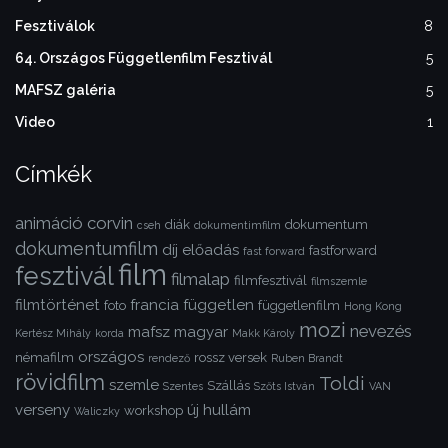
Fesztiválok
8
64. Országos Függetlenfilm Fesztivál
5
MAFSZ galéria
5
Video
1
Címkék
animáció
corvin
diák
dokumentum
cseh
dokumentimfilm
dokumentumfilm
díj
előadás
fastforward
fast forward
film
fesztivál
filmalap
filmfesztivál
filmszemle
filmtörténet
francia
független
foto
függetlenfilm
Hong Kong
mozi
nevezés
mafsz
magyar
Kertész Mihály
korda
Makk Károly
országos
némafilm
rossz versek
rendező
Ruben Brandt
rövidfilm
Toldi
szemle
Szállás
Szentes
Szőts István
VAN
verseny
új hullám
workshop
Waliczky