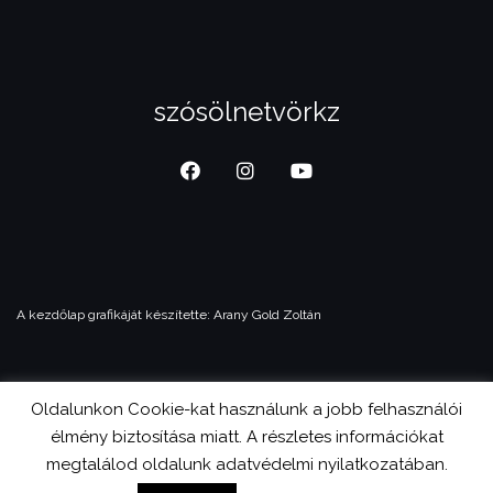
szósölnetvörkz
A kezdőlap grafikáját készítette:
Arany Gold Zoltán
Oldalunkon Cookie-kat használunk a jobb felhasználói
© 2023 Magyar Független Film és Video Szövetség
élmény biztosítása miatt. A részletes információkat
Theme by
Colorlib
Powered by
WordPress
megtalálod oldalunk adatvédelmi nyilatkozatában.