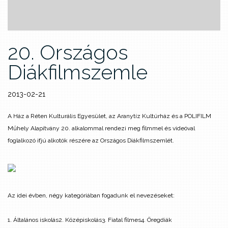
20. Országos
Diákfilmszemle
2013-02-21
A Ház a Réten Kulturális Egyesület, az Aranytíz Kultúrház és a POLIFILM
Műhely Alapítvány 20. alkalommal rendezi meg filmmel és videóval
foglalkozó ifjú alkotók részére az Országos Diákfilmszemlét.
Az idei évben, négy kategóriában fogadunk el nevezéseket:
1. Általános iskolás
2. Középiskolás
3. Fiatal filmes
4. Öregdiák