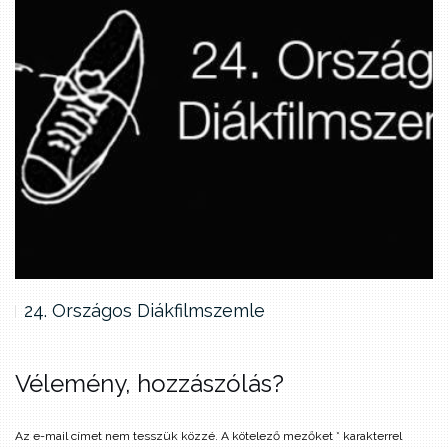
24. Országos Diákfilmszemle
Vélemény, hozzászólás?
Az e-mail címet nem tesszük közzé.
A kötelező mezőket
*
karakterrel