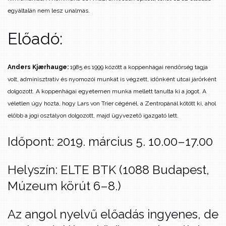
egyáltalán nem lesz unalmas.
Előadó:
Anders Kjærhauge:
1985 és 1999 között a koppenhágai rendőrség tagja
volt, adminisztratív és nyomozói munkát is végzett, időnként utcai járőrként
dolgozott. A koppenhágai egyetemen munka mellett tanulta ki a jogot. A
véletlen úgy hozta, hogy Lars von Trier cégénél, a Zentropánál kötött ki, ahol
előbb a jogi osztályon dolgozott, majd ügyvezető igazgató lett.
Időpont: 2019. március 5. 10.00–17.00
Helyszín: ELTE BTK (1088 Budapest,
Múzeum körút 6–8.)
Az angol nyelvű előadás ingyenes,
de