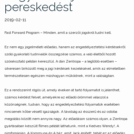
pereskedést
2019-02-11
Fast Forward Program – Minden, amit a szerzői jogokról tudni kell.
Ez nem egy jogelméleti előadás, hanem az engedélyeztetési kérdésekről
szóló gyakorlati tudnivalók összegzése számos, a való életből hozott
szórakoztató példán keresztül. A dán Zentropa – a legtöbb esetben –
sikeresen birkózott meg a jogi kérdések kezelésével, amik az elméletben
természetesen egészen máshogyan működnek, mint a valóságban.
Ez a rendszerint rögös út, amely éveken át tartó folyamatot is jelenthet,
számos kérdést felvet, amelyekre az előadó örömmel válaszol a
közönségnek, tudván, hogy az engedélyeztetési folyamatok esetében
nincsenek kőbe vésett igazságok. A távolság az ésszerű és az ostoba
megoldás között nem annyira nagy. Az előadáson számos olyan, a Zentropa
gyártásában készült filmes példát láthatunk, mint a Kedves Wendy!, A
nimfomániás, A Kommuna és A ház, amit Jack épített, tehát ez az előadás