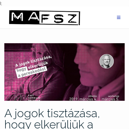
);
Skip
to
content
A jogok tisztázása,
hogy elkerüljük a