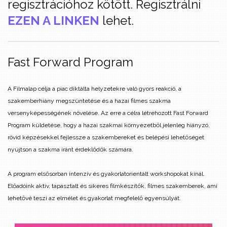
regisztrációhoz kötött. Regisztrálni
EZEN A LINKEN
lehet.
Fast Forward Program
A Filmalap célja a piac diktálta helyzetekre való gyors reakció, a
szakemberhiány megszüntetése és a hazai filmes szakma
versenyképességének növelése. Az erre a célra létrehozott Fast Forward
Program küldetése, hogy a hazai szakmai környezetből jelenleg hiányzó,
rövid képzésekkel fejlessze a szakembereket és belépési lehetőséget
nyújtson a szakma iránt érdeklődők számára.
A program elsősorban intenzív és gyakorlatorientált workshopokat kínál.
Előadóink aktív, tapasztalt és sikeres filmkészítők, filmes szakemberek, ami
lehetővé teszi az elmélet és gyakorlat megfelelő egyensúlyát.