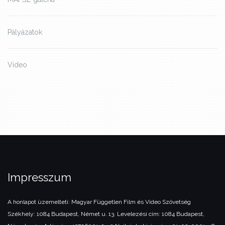
Pályázatok
Video
Impresszum
A honlapot üzemelteti:
Magyar Független Film és Video Szövetség
Székhely: 1084 Budapest, Német u. 13.
Levelezési cím: 1084 Budapest,