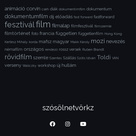
animáció
corvin
diák
dokumentum
cseh
dokumentimfilm
dokumentumfilm
díj
előadás
fastforward
fast forward
film
fesztivál
filmalap
filmfesztivál
filmszemle
filmtörténet
francia
független
foto
függetlenfilm
Hong Kong
mozi
nevezés
mafsz
magyar
Kertész Mihály
korda
Makk Károly
országos
némafilm
rossz versek
rendező
Ruben Brandt
rövidfilm
Toldi
szemle
Szállás
Szentes
Szőts István
VAN
verseny
új hullám
workshop
Waliczky
szósölnetvörkz