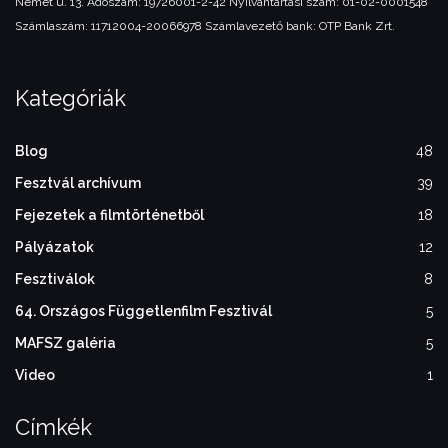
Német u. 13.
Adószám: 19726001-2-42
Nyilvántartási szám: 01-02-0001548
Számlaszám: 11712004-20066978
Számlavezető bank: OTP Bank Zrt.
Kategóriák
Blog
48
Fesztvál archívum
39
Fejezetek a filmtörténetből
18
Pályázatok
12
Fesztiválok
8
64. Országos Függetlenfilm Fesztivál
5
MAFSZ galéria
5
Video
1
Címkék