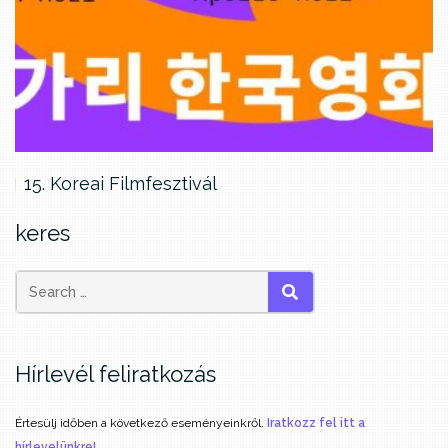
15. Koreai Filmfesztivál
keres
SEARCH
Hírlevél feliratkozás
Értesülj időben a következő eseményeinkről.
Iratkozz fel itt a
hírlevelünkre!