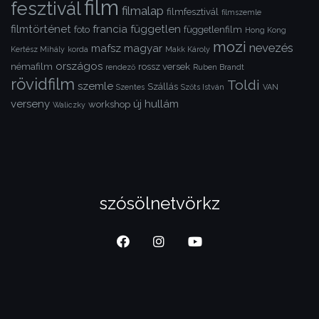
film
fesztivál
filmalap
filmfesztivál
filmszemle
filmtörténet
francia
független
foto
függetlenfilm
Hong Kong
mozi
nevezés
mafsz
magyar
Kertész Mihály
korda
Makk Károly
országos
némafilm
rossz versek
rendező
Ruben Brandt
rövidfilm
Toldi
szemle
Szállás
Szentes
Szőts István
VAN
verseny
új hullám
workshop
Waliczky
szósölnetvörkz