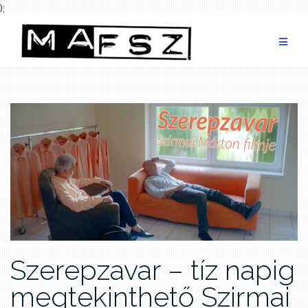
);
Skip
to
content
Szerepzavar – tíz napig
megtekinthető Szirmai