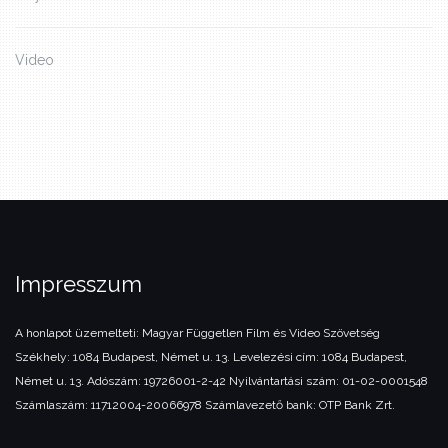
Video
Impresszum
A honlapot üzemelteti:
Magyar Független Film és Video Szövetség
Székhely: 1084 Budapest, Német u. 13.
Levelezési cím: 1084 Budapest,
Német u. 13.
Adószám: 19726001-2-42
Nyilvántartási szám: 01-02-0001548
Számlaszám: 11712004-20066978
Számlavezető bank: OTP Bank Zrt.