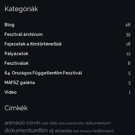
Kategóriák
Blog
48
Fesztvál archívum
39
Fejezetek a filmtörténetből
18
Pályázatok
12
Fesztiválok
8
64. Országos Függetlenfilm Fesztivál
5
MAFSZ galéria
5
Video
1
Címkék
animáció
corvin
diák
dokumentum
cseh
dokumentimfilm
dokumentumfilm
díj
előadás
fastforward
fast forward