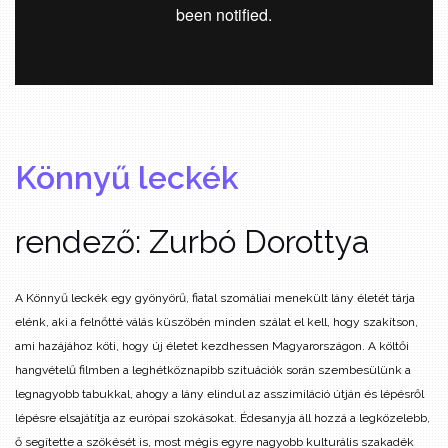
Könnyű leckék
rendező: Zurbó Dorottya
A Könnyű leckék egy gyönyörű, fiatal szomáliai menekült lány életét tárja
elénk, aki a felnőtté válás küszöbén minden szálat el kell, hogy szakítson,
ami hazájához köti, hogy új életet kezdhessen Magyarországon. A költői
hangvételű filmben a leghétköznapibb szituációk során szembesülünk a
legnagyobb tabukkal, ahogy a lány elindul az asszimiláció útján és lépésről
lépésre elsajátítja az európai szokásokat. Édesanyja áll hozzá a legközelebb,
ő segítette a szökését is, most mégis egyre nagyobb kulturális szakadék