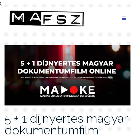
);
Skip
to
content
5 + 1 díjnyertes magyar
dokumentumfilm