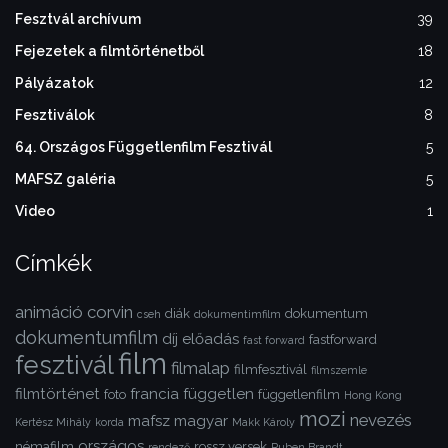
Fesztvál archívum
39
Fejezetek a filmtörténetből
18
Pályázatok
12
Fesztiválok
8
64. Országos Függetlenfilm Fesztivál
5
MAFSZ galéria
5
Video
1
Címkék
animáció
corvin
diák
dokumentum
cseh
dokumentimfilm
dokumentumfilm
díj
előadás
fastforward
fast forward
film
fesztivál
filmalap
filmfesztivál
filmszemle
filmtörténet
francia
független
foto
függetlenfilm
Hong Kong
mozi
nevezés
mafsz
magyar
Kertész Mihály
korda
Makk Károly
országos
némafilm
rossz versek
rendező
Ruben Brandt