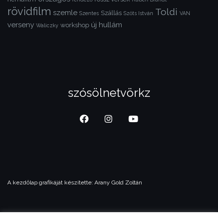
rövidfilm
Toldi
szemle
Szállás
Szentes
Szőts István
VAN
verseny
új hullám
workshop
Waliczky
szósölnetvörkz
A kezdőlap grafikáját készítette:
Arany Gold Zoltán