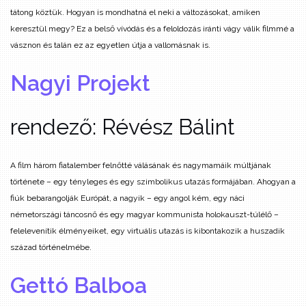
tátong köztük. Hogyan is mondhatná el neki a változásokat, amiken
keresztül megy? Ez a belső vívódás és a feloldozás iránti vágy válik filmmé a
vásznon és talán ez az egyetlen útja a vallomásnak is.
Nagyi Projekt
rendező: Révész Bálint
A film három fiatalember felnőtté válásának és nagymamáik múltjának
története – egy tényleges és egy szimbolikus utazás formájában. Ahogyan a
fiúk bebarangolják Európát, a nagyik – egy angol kém, egy náci
németországi táncosnő és egy magyar kommunista holokauszt-túlélő –
felelevenítik élményeiket, egy virtuális utazás is kibontakozik a huszadik
század történelmébe.
Gettó Balboa