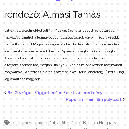
rendező: Almási Tamás
Látványos, érzelmekkel teli film Puskás Öcsiről a kispesti csibészről, a
nagyszívű barátról, a legragyogóbb futballcsillagról. Agyonimádott később
üldözött sztár volt Magyarországon. Körbe utazta a világot, szinte mindent
elért, amit a pályán lehetett. Imádják Spanyolországban, Görögországban,
Ausztráliában a világon mindenfelé. Tisztelte más népek kultúráját,
elfogadta szokásaikat, megtanulta nyelvüket, és mindeközben megmaradt
magyarnak. Szerette az életet, s azt élte is az utolsó leheletéig. Ö lett a világ
legismertebb magyarja.
64. Országos Függetlenfilm Fesztivál eredmény
Hopefish – minifilm pályázat
dokumentumfilm
Drifter
film
Gettó Balboa
Hungary