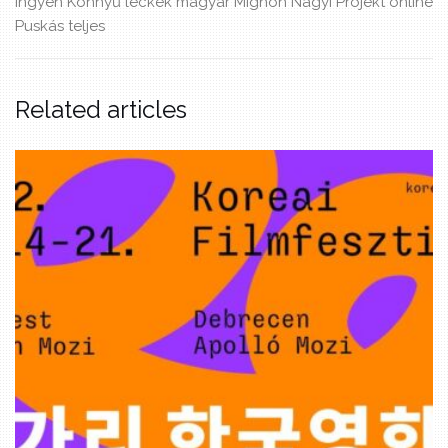
ingyen
Könnyű leckék
magyar
Mignon
Nagyi Projekt
online
Puskás
teljes
Related articles