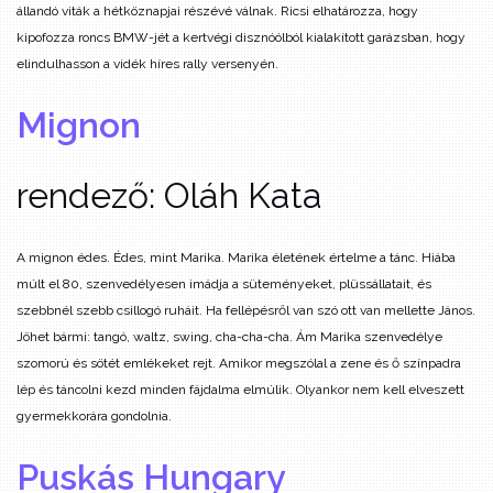
állandó viták a hétköznapjai részévé válnak. Ricsi elhatározza, hogy
kipofozza roncs BMW-jét a kertvégi disznóólból kialakított garázsban, hogy
elindulhasson a vidék híres rally versenyén.
Mignon
rendező: Oláh Kata
A mignon édes. Édes, mint Marika. Marika életének értelme a tánc. Hiába
múlt el 80, szenvedélyesen imádja a süteményeket, plüssállatait, és
szebbnél szebb csillogó ruháit. Ha fellépésről van szó ott van mellette János.
Jöhet bármi: tangó, waltz, swing, cha-cha-cha. Ám Marika szenvedélye
szomorú és sötét emlékeket rejt. Amikor megszólal a zene és ő színpadra
lép és táncolni kezd minden fájdalma elmúlik. Olyankor nem kell elveszett
gyermekkorára gondolnia.
Puskás Hungary