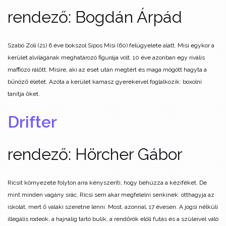
rendező: Bogdán Árpád
Szabó Zoli (21) 6 éve bokszol Sipos Misi (60) felügyelete alatt. Misi egykor a
kerület alvilágának meghatározó figurája volt. 10 éve azonban egy rivális
maffiózó rálőtt. Misire, aki az eset után megtért és maga mögött hagyta a
bűnöző életet. Azóta a kerület kamasz gyerekeivel foglalkozik: boxolni
tanítja őket.
Drifter
rendező: Hörcher Gábor
Ricsit környezete folyton arra kényszeríti, hogy behúzza a kéziféket. De
mint minden vagány srác, Ricsi sem akar megfelelni senkinek: otthagyja az
iskolát, mert ő valaki szeretne lenni. Most, azonnal, 17 évesen. A jogsi nélküli
illegális rodeók, a hajnalig tartó bulik, a rendőrök elöli futás és a szüleivel való