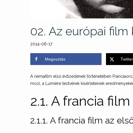
02. Az európai film
2014-06-17
Megosztás
Twitter
A némafilm első évtizedének történetében Franciaország
mozi, a Lumière testvérek kísérleteinek eredményekén
2.1. A francia fil
2.1.1. A francia film az el