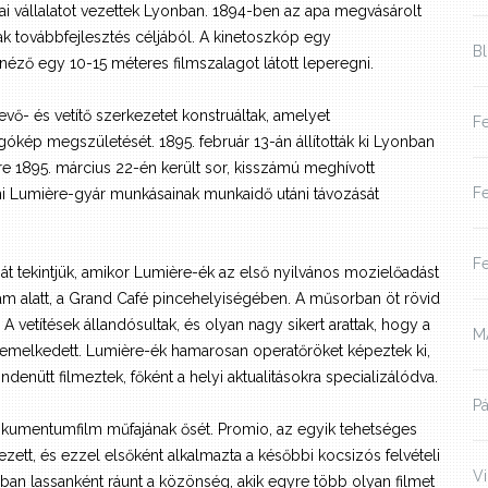
ai vállalatot vezettek Lyonban. 1894-ben az apa megvásárolt
ak továbbfejlesztés céljából. A kinetoszkóp egy
B
ző egy 10-15 méteres filmszalagot látott leperegni.
evő- és vetítő szerkezetet konstruáltak, amelyet
Fe
gókép megszületését. 1895. február 13-án állították ki Lyonban
sre 1895. március 22-én került sor, kisszámú meghívott
Fe
oni Lumière-gyár munkásainak munkaidő utáni távozását
Fe
t tekintjük, amikor Lumière-ék az első nyilvános mozielőadást
zám alatt, a Grand Café pincehelyiségében. A műsorban öt rövid
 A vetítések állandósultak, és olyan nagy sikert arattak, hogy a
M
ra emelkedett. Lumière-ék hamarosan operatőröket képeztek ki,
denütt filmeztek, főként a helyi aktualitásokra specializálódva.
Pá
dokumentumfilm műfajának ősét. Promio, az egyik tehetséges
tt, és ezzel elsőként alkalmazta a későbbi kocsizós felvételi
V
an lassanként ráunt a közönség, akik egyre több olyan filmet