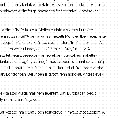
zonban nem akartak változtatni. A századforduló körül Auguste
abbahagyta a filmforgalmazást és fotótechnikai kutatásokba
 a filmtrükk feltalálója. Méliès eleinte a sikeres Lumière-
éni stílusát. 1897-ben a Párizs melletti Montreuilben felépítette
i üvegből készültek. Ettől kezdve minden filmjét itt forgatta. A
899-ben készült nagyszabású filmje, a Dreyfus-ügy. A
észített legszívesebben, amelyekben trükkök és makettek
fantasztikus regények megfilmesítésében is, amint ezt a műfaj
a is bizonyítja. Méliès hatalmas sikert ért el Franciaországban
an, Londonban, Berlinben is tartott fenn fiókokat. A tízes évek
ek sajátos világa már nem jelentett újat. Európában pedig
y nem az ő műfaja volt.
al kezdte, majd 1901-ben testvérével filmvállalatot alapított. A