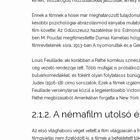
kimért, visszafogott mozdulatokkal játszottak, amely 
Ennek a filmnek a hősei már meghatározott tulajdonság
későbbi pszichológiai ábrázolásmód irányába mutatot
film követte: Az Odüsszeusz hazatérése (író: Edmond R
ben M. Pouctal megfilmesítette Dumas Kaméliás hölgy
filmrevitelének sora. 1913-ban A nyomorultak és a Ger
Louis Feuillade, aki korábban a Pathé komikus színésze
cég vezető rendezője lett. Több műfajjal is próbálkoz
bulvárkomédiákkal, és főként olyan folytatásos bűnügy
Judex (1916-18) című sorozatok. Ezek a filmek izgalm
Feuillade versenytársai közül a legjelentősebb Victorin
Pathé megbízásából Amerikában forgatta a New York r
2.1.2. A némafilm utolsó
Az első világháború véget vetett a film világpiacán a
filmgyártás nem fizetődött ki, a filmek a befektetett tő