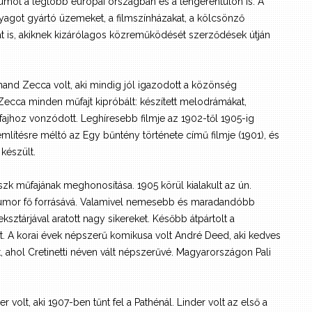
umot a legtöbb európai országban és a tengerentúlon is. A
anyagot gyártó üzemeket, a filmszínházakat, a kölcsönző
at is, akiknek kizárólagos közreműködését szerződések útján
and Zecca volt, aki mindig jól igazodott a közönség
. Zecca minden műfajt kipróbált: készített melodrámákat,
fajhoz vonzódott. Leghíresebb filmje az 1902-től 1905-ig
mlítésre méltó az Egy bűntény története című filmje (1901), és
készült.
szk műfajának meghonosítása. 1905 körül kialakult az ún.
humor fő forrásává. Valamivel nemesebb és maradandóbb
sztárjával aratott nagy sikereket. Később átpártolt a
. A korai évek népszerű komikusa volt André Deed, aki kedves
tt, ahol Cretinetti néven vált népszerűvé. Magyarországon Pali
 volt, aki 1907-ben tűnt fel a Pathénál. Linder volt az első a