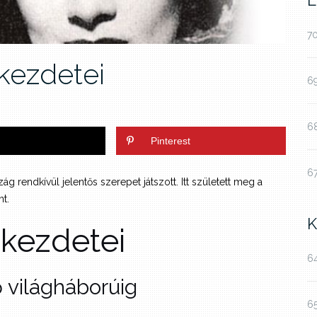
L
70
 kezdetei
69
68
Pinterest
67
 rendkívül jelentős szerepet játszott. Itt született meg a
t.
K
m kezdetei
64
ső világháborúig
65