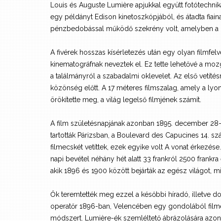
Louis és Auguste Lumière apjukkal együtt fotótechnik
egy példányt Edison kinetoszkópjából, és átadta fiain
pénzbedobással működő szekrény volt, amelyben a né
A fivérek hosszas kísérletezés után egy olyan filmfelv
kinematográfnak neveztek el. Ez tette lehetővé a moz
a találmányról a szabadalmi oklevelet. Az első vetíté
közönség előtt. A 17 méteres filmszalag, amely a ly
örökítette meg, a világ legelső filmjének számít.
A film születésnapjának azonban 1895. december 28-á
tartották Párizsban, a Boulevard des Capucines 14. s
filmecskét vetíttek, ezek egyike volt A vonat érkezése.
napi bevétel néhány hét alatt 33 frankról 2500 frank
akik 1896 és 1900 között bejárták az egész világot, min
Ők teremtették meg ezzel a későbbi híradó, illetve 
operatőr 1896-ban, Velencében egy gondolából filmeze
módszert. Lumière-ék szemléltető ábrázolására azonb