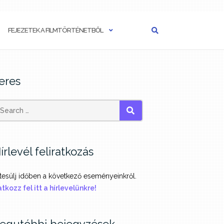
FEJEZETEK A FILMTÖRTÉNETBŐL
eres
SEARCH
írlevél feliratkozás
tesülj időben a következő eseményeinkről.
atkozz fel itt a hírlevelünkre!