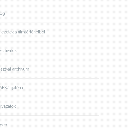
log
jezetek a filmtörténetből
sztiválok
sztvál archívum
AFSZ galéria
lyázatok
ideo