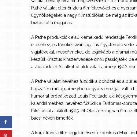
vállalat néhány év alatt megszerezte a film-monopóli
Pathé vállalat ellenőrizte a filmfelvevőket és a nyers
ügynökségeket, a nagy filmstúdiókat, de még az írók
biztosította magának.
A Pathé produkciók első kiemelkedő rendezője Ferdin
ízléséhez, és főnökei kívánságait is figyelembe vette
vígjátékokat, mesefilmeket, de leginkább a drámai mű
készült Krisztus kínszenvedése című passiójáték, de e
a Zolát idéző Az alkohol áldozata is, amely 1902-ben 
A Pathé vállalat nevéhez fűződik a bohózat és a burle
hajszafilm műfaja, amelyben a gyors mozgás vált a 
humorral próbálkozott Louis Feuillade, aki két gyermek
kalandfilmekhez, nevéhez fűződik a Fantomas-sorozat
tökfilkókat alakított. 1905-től Olaszországban filmeze
bácsi néven ismerték.
A korai francia film legjelentősebb komikusa Max Linder