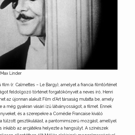
 Max Linder
lm (r: Calmettes – Le Bargy), amelyet a francia filmtörténet
ágot feldolgozó történet forgatókönyvét a neves író, Henri
lmet az újonnan alakult Film d’Art társaság mutatta be, amely
e a még gyakran vásári ízű látványosságot, a filmet. Ennek
nyveket, és a szerepekre a Comédie Francaise kiváló
 a túlzott gesztikulálást, a pantomimszerű mozgást, amellyel
 inkább az arcjátékra helyezte a hangsúlyt. A színészek