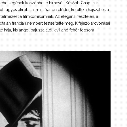
 tehetségének köszönhette hírnevét. Később Chaplin is
lt ügyes akrobata, mint francia elődei, kerülte a hajszát és a
rtelmezést a filmkomikumnak. Az elegáns, fesztelen, a
an francia úriembert testesítette meg. Kifejező arcvonásai
haja, kis angol bajusza alól kivillanó fehér fogsora