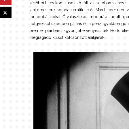
későbbi híres komikusok között, aki valóban színészi
tanítómesterei sorában említette őt. Max Linder nem vo
tortadobálásokat. Ő választékos modorával adott új é
hölgyekkel szemben gáláns és a pénzügyekben gondtal
premier plánban nagyon jól érvényesültek. Hollófekete 
megragadó külsőt kölcsönzött alakjának.