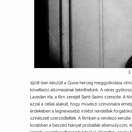
3.
1908-ban készült a Guise herceg meggyilkolása című fi
következő állomásának tekinthetünk. A véres gyilkoss
Lavedan írta, a film zenéjét Saint-Saëns szerezte. A fi
azzal a céllal alakult, hogy művészi színvonalra emelj
érdekében a legnevesebb íróktól rendeltek forgatókö
színészeit szerződtették. A filmben a rendező kerülte
korábban a beszéd hiányát próbálták ellensúlyozni, és