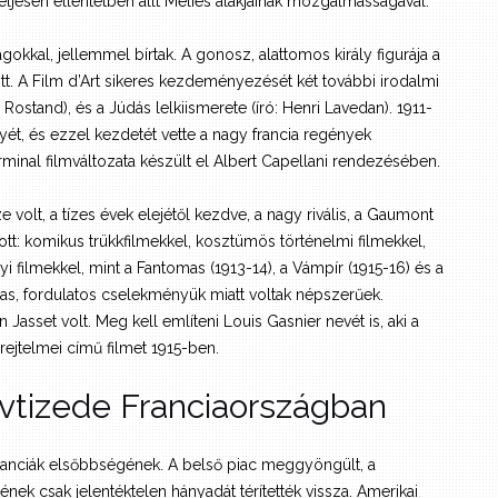
teljesen ellentétben állt Méliès alakjainak mozgalmasságával.
okkal, jellemmel bírtak. A gonosz, alattomos király figurája a
t. A Film d’Art sikeres kezdeményezését két további irodalmi
ostand), és a Júdás lelkiismerete (író: Henri Lavedan). 1911-
ét, és ezzel kezdetét vette a nagy francia regények
minal filmváltozata készült el Albert Capellani rendezésében.
 volt, a tízes évek elejétől kezdve, a nagy rivális, a Gaumont
ott: komikus trükkfilmekkel, kosztümös történelmi filmekkel,
i filmekkel, mint a Fantomas (1913-14), a Vámpír (1915-16) és a
as, fordulatos cselekményük miatt voltak népszerűek.
 Jasset volt. Meg kell említeni Louis Gasnier nevét is, aki a
ejtelmei című filmet 1915-ben.
 évtizede Franciaországban
 franciák elsőbbségének. A belső piac meggyöngült, a
kének csak jelentéktelen hányadát térítették vissza. Amerikai