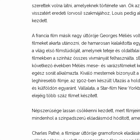
szerettek volna látni, amelyeknek története van. Ők a
visszatért eredeti (orvosi) szakmájához, Louis pedig 
kezdett.
A francia film másik nagy úttörője Georges Méliès volt,
filmeket akarta utánozni, de hamarosan kialakította egy
a világ első filmstúdióját, amelynek teteje és oldalfala
filmekben a színház összes vívmányát felhasználta. 1
következő években Méliès mese- és varázsfilmeket k
egész sorát alkalmazta. Kiváló mesternek bizonyult a 
leghíresebb filmje, az 1902-ben készült Utazás a holdb
és külföldön egyaránt. Vállalata, a Star-film New Yorkb
elejéig több száz filmet készített.
Népszerűsége lassan csökkenni kezdett, mert filmjein
mindenhol a színpadszerű előadásmód hódított, amel
Charles Pathé, a filmipar úttörője gramofonok eladásáv