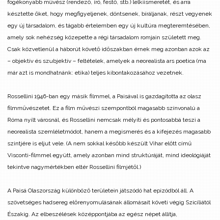
fogékonyabb művész (rendező, író, festő, stb.) lelkiismeretét, és arra
késztette őket, hogy megfigyeljenek, döntsenek, bíráljanak, részt vegyenek
egy új társadalom, és tágabb értelemben egy új kultúra megteremtésében,
amely sok nehézség közepette a régi társadalom romjain született meg.
Csak közvetlenül a háborút követő időszakban érnek meg azonban azok az
– objektív és szubjektív – feltételek, amelyek a neorealista ars poetica (ma
már azt is mondhatnánk: etika) teljes kibontakozásához vezetnek.
Rossellini 1946-ban egy másik filmmel, a Paisával is gazdagította az olasz
filmművészetet. Ez a film művészi szempontból magasabb színvonalú a
Róma nyílt városnál, és Rossellini nemcsak mélyíti és pontosabbá teszi a
neorealista szemléletmódot, hanem a megismerés és a kifejezés magasabb
szintjére is eljut vele. (A nem sokkal később készült Vihar előtt című
Visconti-filmmel együtt, amely azonban mind struktúráját, mind ideológiáját
tekintve nagymértékben eltér Rossellini filmjétől.)
A Paisá Olaszország különböző területein játszódó hat epizódból áll. A
szövetséges hadsereg előrenyomulásának állomásait követi végig Szicíliától
Északig. Az elbeszélések középpontjába az egész népet állítja,