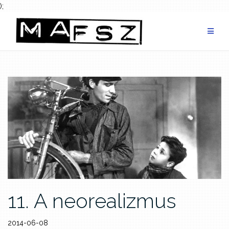
);
Skip
to
content
11. A neorealizmus
2014-06-08