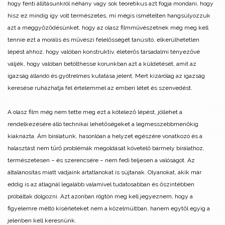
hogy fenti állításunkról néhány vagy sok teoretikus azt fogja mondani, hogy
hisz ez mindig így volt természetes, mi mégis ismételten hangsúlyozzuk
azt a meggyőződésünket, hogy az olasz filmművészetnek még meg kell
tennie ezt a morális és művészi felelősségét tanúsító, elkerülhetetlen
lépést ahhoz, hogy valóban konstruktív, életerős társadalmi tényezővé
váljék, hogy valóban betölthesse korunkban azt a küldetését, amit az
igazság állandó és gyötrelmes kutatása jelent. Mert kizárólag az igazság
keresése ruházhatja fel értelemmel az emberi létet és szenvedést.
A olasz film még nem tette meg ezt a kötelező lépést, jóllehet a
rendelkezésére álló technikai lehetőségeket a legmesszebbmenőkig
kiaknázta. Ám bírálatunk, hasonlóan a helyzet egészére vonatkozó és a
halasztást nem tűrő problémák megoldását követelő bármely bírálathoz,
természetesen – és szerencsére – nem fedi teljesen a valóságot. Az
általánosítás miatt vádjaink ártatlanokat is sújtanak. Olyanokat, akik már
eddig is az átlagnál legalább valamivel tudatosabban és őszintébben
próbáltak dolgozni. Azt azonban rögtön meg kell jegyeznem, hogy a
figyelemre méltó kísérleteket nem a közelmúltban, hanem egytől egyig a
jelenben kell keresnünk.