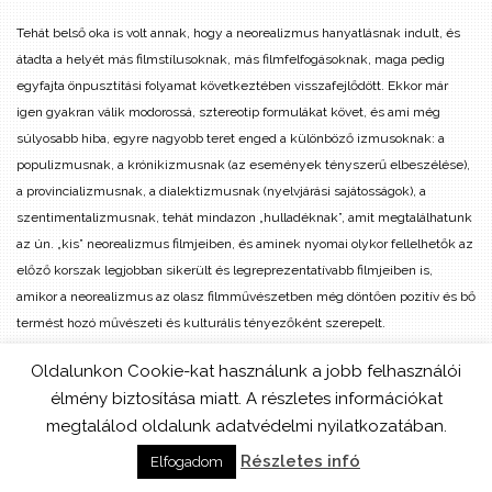
Tehát belső oka is volt annak, hogy a neorealizmus hanyatlásnak indult, és
átadta a helyét más filmstílusoknak, más filmfelfogásoknak, maga pedig
egyfajta önpusztítási folyamat következtében visszafejlődött. Ekkor már
igen gyakran válik modorossá, sztereotip formulákat követ, és ami még
súlyosabb hiba, egyre nagyobb teret enged a különböző izmusoknak: a
populizmusnak, a krónikizmusnak (az események tényszerű elbeszélése),
a provincializmusnak, a dialektizmusnak (nyelvjárási sajátosságok), a
szentimentalizmusnak, tehát mindazon „hulladéknak”, amit megtalálhatunk
az ún. „kis” neorealizmus filmjeiben, és aminek nyomai olykor fellelhetők az
előző korszak legjobban sikerült és legreprezentatívabb filmjeiben is,
amikor a neorealizmus az olasz filmművészetben még döntően pozitív és bő
termést hozó művészeti és kulturális tényezőként szerepelt.
Oldalunkon Cookie-kat használunk a jobb felhasználói
És ha most visszatérünk arra, amit Rosselliniről korábban mondtunk, jobban
élmény biztosítása miatt. A részletes információkat
megértjük Rossellini türelmetlenségét és (művészi szempontból)
megtalálod oldalunk adatvédelmi nyilatkozatában.
törvényszerű eltávolodását egy olyan ars poeticától, vagy jobban mondva egy
olyan ars poetica mindig ismétlődő témáitól és módszereitől, amely
Részletes infó
Elfogadom
hanyatlásakor már csak kliséket használt fel (noha az ő számára is