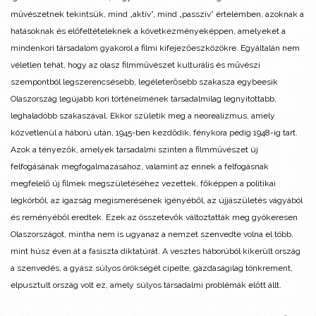
művészetnek tekintsük, mind „aktív”, mind „passzív” értelemben, azoknak a
hatásoknak és előfeltételeknek a következményeképpen, amelyeket a
mindenkori társadalom gyakorol a filmi kifejezőeszközökre. Egyáltalán nem
véletlen tehát, hogy az olasz filmművészet kulturális és művészi
szempontból legszerencsésebb, legéleterősebb szakasza egybeesik
Olaszország legújabb kori történelmének társadalmilag legnyitottabb,
leghaladóbb szakaszával. Ekkor születik meg a neorealizmus, amely
közvetlenül a háború után, 1945-ben kezdődik, fénykora pedig 1948-ig tart.
Azok a tényezők, amelyek társadalmi szinten a filmművészet új
felfogásának megfogalmazásához, valamint az ennek a felfogásnak
megfelelő új filmek megszületéséhez vezettek, főképpen a politikai
légkörből, az igazság megismerésének igényéből, az újjászületés vágyából
és reményéből eredtek. Ezek az összetevők változtatták meg gyökeresen
Olaszországot, mintha nem is ugyanaz a nemzet szenvedte volna el több,
mint húsz éven át a fasiszta diktatúrát. A vesztes háborúból kikerült ország
a szenvedés, a gyász súlyos örökségét cipelte, gazdaságilag tönkrement,
elpusztult ország volt ez, amely súlyos társadalmi problémák előtt állt.