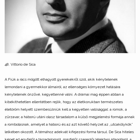
48. Vittorio de Sica
A Fiúk a rács mögött elhagyott gyerekekről szól, akik kénytelenek
lemondani a gyermekkor álmairól, az ellenséges környezet hatására
kénytelenek önzővé, kegyetlenné válni. A drámai mag éppen abban a
kibékíthetetlen ellentétben rejlik, hogy az életkorukban természetes
életöröm helyett szembesülniük kell a kegyetlen valósággal: a romok, a
zűrzavar, a háború utáni olasz társadalom a külső megjelenési formája annak
a rombolásnak, amelyet a háború és az azt követő helyzet az „utcakölykök”
lelkében okozott. A témához adekvát kifejezési forma társul. De Sica hiteles
képet ad egyfelől a társadalomról, másfelől szereplői lélektani állapotáról, a