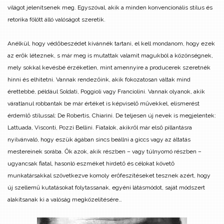
világot jelenítsenek meg. Egyszóval, akik a minden konvencionális stílus és
retorika fölött álló valóságot szeretik.
Anélkül, hogy védőbeszédet kívánnék tartani, el kell mondanom, hogy ezek
az erők léteznek, s már meg is mutattak valamit magukból a közönségnek,
mely sokkal kevésbé érzéketlen, mint amennyire a producerek szeretnék
hinni és elhitetni. Vannak rendezőink, akik fokozatosan váltak mind
érettebbé, például Soldati, Poggioli vagy Franciolini. Vannak olyanok, akik
váratlanul robbantak be már értéket is képviselő művekkel, elismerést
érdemlő stílussal: De Robertis, Chiarini. De teljesen új nevek is megjelentek:
Lattuada, Visconti, Pozzi Bellini. Fiatalok, akikről már első pillantásra
nyilvánvaló, hogy eszük ágában sincs beállni a giccs vagy az áltatás
mestereinek sorába. Ők azok, akik részben – vagy túlnyomó részben –
ugyancsak fiatal, hasonló eszméket hirdető és célokat követő
munkatársakkal szövetkezve komoly erőfeszítéseket tesznek azért, hogy
új szellemű kutatásokat folytassanak, egyéni látásmódot, saját módszert
alakítsanak ki a valóság megközelítésére…