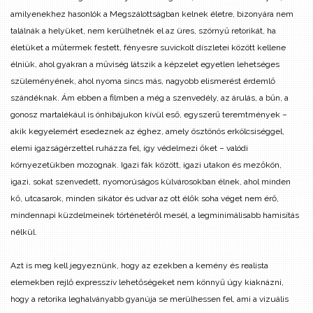
amilyenekhez hasonlók a Megszálottságban kelnek életre, bizonyára nem
találnák a helyüket, nem kerülhetnék el az üres, szörnyű retorikát, ha
életüket a műtermek festett, fényesre suvickolt díszletei között kellene
élniük, ahol gyakran a műviség látszik a képzelet egyetlen lehetséges
szüleményének, ahol nyoma sincs más, nagyobb elismerést érdemlő
szándéknak. Ám ebben a filmben a még a szenvedély, az árulás, a bűn, a
gonosz martalékául is önhibájukon kívül eső, egyszerű teremtmények –
akik kegyelemért esedeznek az éghez, amely ösztönös erkölcsiséggel,
elemi igazságérzettel ruházza fel, így védelmezi őket – valódi
környezetükben mozognak. Igazi fák között, igazi utakon és mezőkön,
igazi, sokat szenvedett, nyomorúságos külvárosokban élnek, ahol minden
kő, utcasarok, minden sikátor és udvar az ott élők soha véget nem érő,
mindennapi küzdelmeinek történetéről mesél, a legminimálisabb hamisítás
nélkül.
Azt is meg kell jegyeznünk, hogy az ezekben a kemény és realista
elemekben rejlő expresszív lehetőségeket nem könnyű úgy kiaknázni,
hogy a retorika leghalványabb gyanúja se merülhessen fel, ami a vizuális