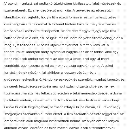
Visconti, munkatársai pedig körültekintően kiválasztott fiatal művészek és
szakemberek. Ez a rendező első munkája. A tervek és az elkészült
standfotók azt sejtetik, hogy a film éltető forrása a realizmus lesz, teljes
összhangban a tartalommal. A történet háttere hazánk mélyrehatóan és
emberközeli módon feltérképezett, szinte feltárt egyik tájegysége lesz. E
háttér előtt a való élet, csupa igaz, mással nem helyettesíthető dolog jelenik
meg: újra felfedezzük poros útjaink fanyar ízét, a tartálykocsikat, a
teherautókat, amelyek mély nyomokat hagynak az olasz földön, ahol egy
benzinkút sok ember számára az élet célja lehet, ahol egy út menti
vendéglő, egy kocsma pokol és mennyország egyaránt lehet. A pokol
tornácán élnek népünk fiai, akikben a rosszon végül mégis
győzedelmeskedik a jó. Vándorkereskedők és szerelők, munkát keresők és
pincérek teszik életszerűvé a nép hol tiszta, hol zaklatott érzelmeinek
túláradását, váratlan és felbecsülhetetlen értékű nemeslelkűségét, a durva
proletárszerelem, az elementáris dühkitörések és a testi szenvedés kínjait.
Gino a búcsúk forgatagában, harmadosztályú kupéinkban, az utakon vagy
szegényes szobákban éli zord életét. A film szokatlan őszinteséggel szól az
emberekhez, akik magukra ismerhetnek benne. Az olyan emberi lények,
akiknek vonásai égetően és fájdalmasan igazak, azok a teremtmények,