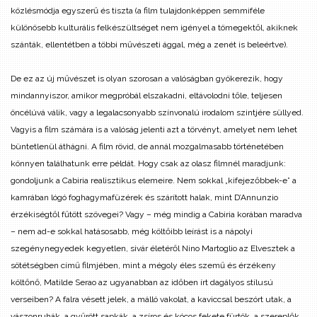
közlésmódja egyszerű és tiszta (a film tulajdonképpen semmiféle
különösebb kulturális felkészültséget nem igényel a tömegektől, akiknek
szánták, ellentétben a többi művészeti ággal, még a zenét is beleértve).
De ez az új művészet is olyan szorosan a valóságban gyökerezik, hogy
mindannyiszor, amikor megpróbál elszakadni, eltávolodni tőle, teljesen
öncélúvá válik, vagy a legalacsonyabb színvonalú irodalom szintjére süllyed.
Vagyis a film számára is a valóság jelenti azt a törvényt, amelyet nem lehet
büntetlenül áthágni. A film rövid, de annál mozgalmasabb történetében
könnyen találhatunk erre példát. Hogy csak az olasz filmnél maradjunk:
gondoljunk a Cabiria realisztikus elemeire. Nem sokkal „kifejezőbbek-e” a
kamrában lógó foghagymafüzérek és szárított halak, mint D’Annunzio
érzékiségtől fűtött szövegei? Vagy – még mindig a Cabiria korában maradva
– nem ad-e sokkal hatásosabb, még költőibb leírást is a nápolyi
szegénynegyedek kegyetlen, sivár életéről Nino Martoglio az Elvesztek a
sötétségben című filmjében, mint a mégoly éles szemű és érzékeny
költőnő, Matilde Serao az ugyanabban az időben írt dagályos stílusú
verseiben? A falra vésett jelek, a málló vakolat, a kaviccsal beszórt utak, a
vászonruhák, a gyűrött sapkák, a zsíros és kócos fekete fürtök, a szereplők