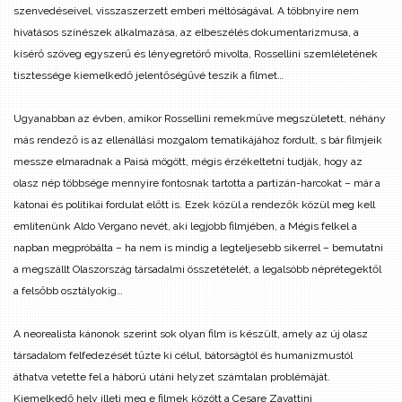
szenvedéseivel, visszaszerzett emberi méltóságával. A többnyire nem
hivatásos színészek alkalmazása, az elbeszélés dokumentarizmusa, a
kísérő szöveg egyszerű és lényegretörő mivolta, Rossellini szemléletének
tisztessége kiemelkedő jelentőségűvé teszik a filmet…
Ugyanabban az évben, amikor Rossellini remekműve megszületett, néhány
más rendező is az ellenállási mozgalom tematikájához fordult, s bár filmjeik
messze elmaradnak a Paisá mögött, mégis érzékeltetni tudják, hogy az
olasz nép többsége mennyire fontosnak tartotta a partizán-harcokat – már a
katonai és politikai fordulat előtt is. Ezek közül a rendezők közül meg kell
említenünk Aldo Vergano nevét, aki legjobb filmjében, a Mégis felkel a
napban megpróbálta – ha nem is mindig a legteljesebb sikerrel – bemutatni
a megszállt Olaszország társadalmi összetételét, a legalsóbb néprétegektől
a felsőbb osztályokig…
A neorealista kánonok szerint sok olyan film is készült, amely az új olasz
társadalom felfedezését tűzte ki célul, bátorságtól és humanizmustól
áthatva vetette fel a háború utáni helyzet számtalan problémáját.
Kiemelkedő hely illeti meg e filmek között a Cesare Zavattini