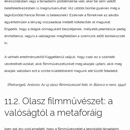
ékesszólásban vagy a társadalmi problémákba való, akár be sem vallott
belefeledkezésben is megnyilvánulhat. (Az utóbbi bűnbe gyakran még a
legkitűnőbb francia filmek is beleesnek). Ezeknek a filmeknek az alkotói
egyértelműen a lényeg visszaadása mellett kötelezték el magukat.
Engedik, hogy a dolgok önmagukért beszéljenek, mélyebb jelentésük pedig
érintetlenül, vagyis a valóságnak megfelelően a szemünk előtt bontakozzék
ki.
A várható eredményektől függetlenül valljuk, hogy csak ez a szándék
vezérelheti azokat, akik filmművészetünket meg akarják újítani, akik meg
akarják valósítani ezt a szinte küldetésként magunk elé tűzött feladatot.
(Pietrangeli, Antonio: Az új olasz filmművészet felé, In. Bianco e nero, 1942)
11.2. Olasz filmművészet: a
valóságtól a metaforáig
Igen sok érv szól amellett, hogy a filmművészetet a leginkább társadalmi