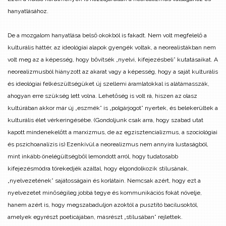
hanyatlásához.
De a mozgalom hanyatlása belső okokból is fakadt. Nem volt megfelelő a
kulturális háttér, az ideológiai alapok gyengék voltak, a neorealistákban nem
volt meg az a képesség, hogy bővítsék „nyelvi, kifejezésbeli” kutatásaikat. A
neorealizmusból hiányzott az akarat vagy a képesség, hogy a saját kulturális
és ideológiai felkészültségüket új szellemi áramlatokkal is alátámasszák,
ahogyan erre szükség lett volna. Lehetőség is volt rá, hiszen az olasz
kultúrában akkor már új „eszmék” is „polgárjogot” nyertek, és belekerültek a
kulturális élet vérkeringésébe. (Gondoljunk csak arra, hogy szabad utat
kapott mindenekelőtt a marxizmus, de az egzisztencializmus, a szociológiai
és pszichoanalízis is) Ezenkívül a neorealizmus nem annyira lustaságból,
mint inkább önelégültségből lemondott arról, hogy tudatosabb
kifejezésmódra törekedjék azáltal, hogy elgondolkozik stílusának,
„nyelvezetének” sajátosságain és korlátain. Nemcsak azért, hogy ezt a
nyelvezetet minőségileg jobbá tegye és kommunikációs fokát növelje,
hanem azért is, hogy megszabaduljon azoktól a pusztító bacilusoktól,
amelyek egyrészt poeticájában, másrészt „stílusában” rejlettek.