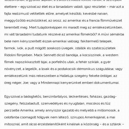
élettere – egyszóval az élet és a társadalom valódi, igaz részletei – már azt a
fajta realizmust vetítették előre, amelyet később, kevésbé naivan,
meggyőzőbb eszközökkel, az orosz, az amerikai és a francia filmművészet
teremtett meg. Mert tulajdonképpen mi maradt meg az emlékezetünkben,
mi vált társadalmi tudatunk részévé az amerikai filmekből? A művi sémákba
bele nem kényszerített észak-amerikai valóság: fakitermelő telepek,
farmok, ivók, a pult mögött sorakozó üvegek, istállók és szatócsüzletek
Ridolini filmjeiben. Mack Sennett dicső bandája, a kocsiszínek, a western
filmek napszikkasztott tájai, a porfelhős utak, a fehér sziklák, a gyér
növényzet, a legelők, a lovak és a postakocsik démonikus száguldása; vagy
emlékezetünk más rekeszeiben a Halleluja szegény fekete ördögei, az
öreg néger, Joe; vagy a Mindennapi kenyerünket emberi dokumentumai.
Egyszóval a bádogtetős, benzintartályos, léckerítéses, faházas, gazdag-
szegény, felszabadult, szenvedélyes és nyugtalan, mocskos és tűz
perzselte Amerika, amely annyiszor igazabb és mélyebb a milliomosok, a
celofánba csomagolt hölgyek nem létező, szirupos Amerikájánál, a mai
mítosznál, amit olcsó érzéstelenítőként kínálnak a közönség – és a sztárok –