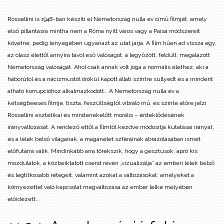
Rossellini is 1948-ban készíti el Németország nulla év című filmjét, amely
első pillantásra mintha nem a Róma nyílt város vagy a Paisá módszereit
követné, pedig lényegében ugyanazt az utat járja. A film hűen ad vissza egy,
az olasz élettől annyira távol eső valóságot, a legyőzött, feldúlt, megalázott
Németország valóságát. Ahol csak annak volt joga a normális élethez, aki a
háborútól és a nácizmustól örökül kapott állati szintre süllyedt és a mindent
átható korrupcióhoz alkalmazkodott… A Németország nulla év a
kétségbeesés filmje, tiszta, feszültségtől vibráló mű, és szinte előre jelzi
Rossellini esztétikai és mindenekelőtt morális – érdeklődésének
irányváltozását. A rendező ettől a filmtől kezdve módosítja kutatásai irányát,
és a lélek belső világának, a magánélet szféráinak ábrázolásában ismét
előfutárrá válik. Mindinkább arra törekszik, hogy a gesztusok, apró kis
mozdulatok, a közbeiktatott csend révén „vizualizálja” az emberi lélek belső
és legtitkosabb rétegeit, valamint azokat a változásokat, amelyeket a
környezettel való kapcsolat megváltozása az ember lelke mélyében
előidézett…