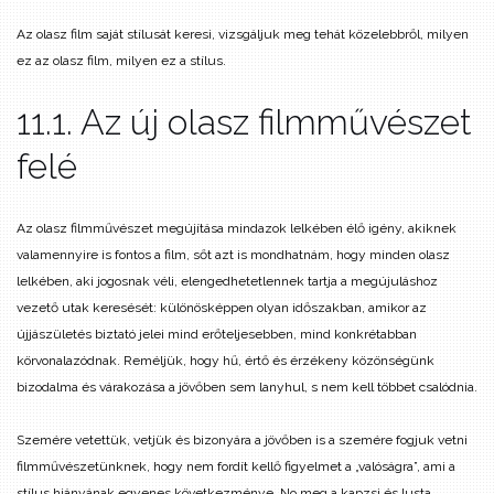
Az olasz film saját stílusát keresi, vizsgáljuk meg tehát közelebbről, milyen
ez az olasz film, milyen ez a stílus.
11.1. Az új olasz filmművészet
felé
Az olasz filmművészet megújítása mindazok lelkében élő igény, akiknek
valamennyire is fontos a film, sőt azt is mondhatnám, hogy minden olasz
lelkében, aki jogosnak véli, elengedhetetlennek tartja a megújuláshoz
vezető utak keresését: különösképpen olyan időszakban, amikor az
újjászületés biztató jelei mind erőteljesebben, mind konkrétabban
körvonalazódnak. Reméljük, hogy hű, értő és érzékeny közönségünk
bizodalma és várakozása a jövőben sem lanyhul, s nem kell többet csalódnia.
Szemére vetettük, vetjük és bizonyára a jövőben is a szemére fogjuk vetni
filmművészetünknek, hogy nem fordít kellő figyelmet a „valóságra”, ami a
stílus hiányának egyenes következménye. No meg a kapzsi és lusta