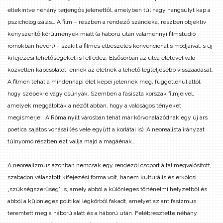
eltekintve néhány terjengős jelenettől, amelyben túl nagy hangsúlyt kap a
pszichologizálás… A film – részben a rendező szándéka, részben objektív
kényszerítő körülmények miatt (a háború után valamennyi filmstúdió
romokban hevert) – szakít a filmes elbeszélés konvencionális módjaival, s új
kifejezési lehetőségeket is felfedez. Elsősorban az utca életével való
közvetlen kapcsolatot, ennek az életnek a lehető legteljesebb visszaadását.
A filmen tehát a mindennapi élet képei jelennek meg, függetlenül attól,
hogy szépek-e vagy csúnyák. Szemben a fasiszta korszak filmjeivel,
amelyek meggátolták a nézőt abban, hogy a valóságos tényeket
megismerje…
A Róma nyílt városban tehát már körvonalazódnak egy új ars
poetica sajátos vonásai (és vele együtt a korlátai is). A neorealista irányzat
túlnyomó részben ezt vallja majd a magáénak…
A neorealizmus azonban nemcsak egy rendezői csoport által megvalósított,
szabadon választott kifejezési forma volt, hanem kulturális és erkölcsi
„szükségszerűség” is, amely abból a különleges történelmi helyzetből és
abból a különleges politikai légkörből fakadt, amelyet az antifasizmus
teremtett meg a háború alatt és a háború után. Felébresztette néhány