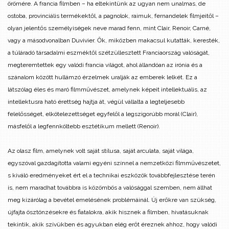
örömére. A francia filmben – ha eltekintünk az ugyan nem unalmas, de
ostoba, provinciális termékektől, a pagnolok, raimuk, fernandelek filmjeitől –
olyan jelentős személyiségek neve marad fenn, mint Clair, Renoir, Carné,
vagy a másodvonalban Duvivier. Ők, miközben makacsul kutatták, keresték,
a túláradó társadalmi eszméktől szétzüllesztett Franciaország valóságát,
megteremtettek egy valódi francia világot, ahol állandóan az irónia és a
szánalom között hullámzó érzelmek uralják az emberek lelkét. Ez a
látszólag éles és maró filmművészet, amelynek képeit intellektuális, az
intellektusra ható érettség hajtja át, végül vállalta a legteljesebb
felelősséget, elkötelezettséget egyfelől a legszigorúbb morál (Clair),
másfelől a legfennköltebb esztétikum mellett (Renoir).
Az olasz film, amelynek volt saját stílusa, saját arculata, saját világa,
egyszóval gazdagította valami egyéni színnel a nemzetközi filmművészetet,
s kiváló eredményeket ért el a technikai eszközök továbbfejlesztése terén
is, nem maradhat továbbra is közömbös a valósággal szemben, nem állhat
meg kizárólag a bevétel emelésének problémáinál. Új erőkre van szükség,
újfajta ösztönzésekre és fiatalokra, akik hisznek a filmben, hivatásuknak
tekintik, akik szívükben és agyukban elég erőt éreznek ahhoz, hogy valódi