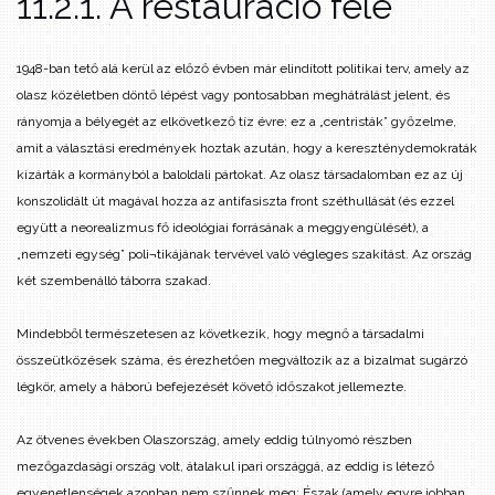
11.2.1. A restauráció felé
1948-ban tető alá kerül az előző évben már elindított politikai terv, amely az
olasz közéletben döntő lépést vagy pontosabban meghátrálást jelent, és
rányomja a bélyegét az elkövetkező tíz évre: ez a „centristák” győzelme,
amit a választási eredmények hoztak azután, hogy a kereszténydemokraták
kizárták a kormányból a baloldali pártokat. Az olasz társadalomban ez az új
konszolidált út magával hozza az antifasiszta front széthullását (és ezzel
együtt a neorealizmus fő ideológiai forrásának a meggyengülését), a
„nemzeti egység” poli¬tikájának tervével való végleges szakítást. Az ország
két szembenálló táborra szakad.
Mindebből természetesen az következik, hogy megnő a társadalmi
összeütközések száma, és érezhetően megváltozik az a bizalmat sugárzó
légkör, amely a háború befejezését követő időszakot jellemezte.
Az ötvenes években Olaszország, amely eddig túlnyomó részben
mezőgazdasági ország volt, átalakul ipari országgá, az eddig is létező
egyenetlenségek azonban nem szűnnek meg: Észak (amely egyre jobban