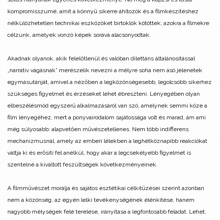
kompromisszumé, amit a könnyű sikerre áhítozók és a filmkészítéshez
nélkülözhetetlen technikai eszközöket birtoklók kötöttek; azokra a filmekre
célzunk, amelyek vonzó képek sorává alacsonyodtak.
Akadnak olyanok, akik felelőtlenül és valóban dilettáns általánosítással
„narratív vágásnak” merészelik nevezni a mélyre soha nem ásó jelenetek
egymásutánját, amivel a nézőben a legközönségesebb, legolcsóbb sikerhez
szükséges figyelmet és érzéseket lehet ébreszteni. Lényegében olyan
elbeszélésmód egyszerű alkalmazásáról van szó, amelynek semmi köze a
film lényegéhez, mert a ponyvairodalom sajátossága volt és marad, ám ami
még súlyosabb: alapvetően művészetellenes. Nem több indifferens
mechanizmusnál, amely az emberi lélekben a leghétköznapibb reakciókat
váltja ki és erősíti fel anélkül, hogy akár a legcsekélyebb figyelmet is
szentelné a kiváltott feszültségek következményeinek.
A filmművészet morálja és sajátos esztétikai célkitűzései szerint azonban
nem a közönség, az egyén lelki tevékenységének élénkítése, hanem
nagyobb mélységek felé terelése, irányítása a legfontosabb feladat. Lehet,