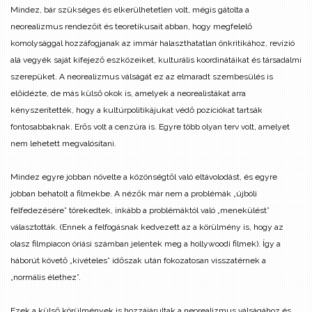
Mindez, bár szükséges és elkerülhetetlen volt, mégis gátolta a
neorealizmus rendezőit és teoretikusait abban, hogy megfelelő
komolysággal hozzáfogjanak az immár halaszthatatlan önkritikához, revízió
alá vegyék saját kifejező eszközeiket, kulturális koordinátáikat és társadalmi
szerepüket. A neorealizmus válságát ez az elmaradt szembesülés is
előidézte, de más külső okok is, amelyek a neorealistákat arra
kényszerítették, hogy a kultúrpolitikájukat védő pozíciókat tartsák
fontosabbaknak. Erős volt a cenzúra is. Egyre több olyan terv volt, amelyet
nem lehetett megvalósítani.
Mindez egyre jobban növelte a közönségtől való eltávolodást, és egyre
jobban behatolt a filmekbe. A nézők már nem a problémák „újbóli
felfedezésére” törekedtek, inkább a problémáktól való „menekülést”
választották. (Ennek a felfogásnak kedvezett az a körülmény is, hogy az
olasz filmpiacon óriási számban jelentek meg a hollywoodi filmek). Így a
háborút követő „kivételes” időszak után fokozatosan visszatérnek a
„normális élethez”.
Ezek a külső körülmények is hozzájárultak a neorealizmus válságához és