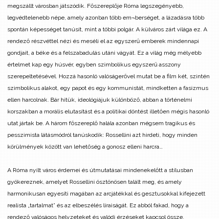
megszállt városban játszódik. Főszereplője Róma legszegényebb,
legvédtelenebb népe, amely azonban több em¬berséget, a lázadásra több
spontán képességet tanúsít, mint a többi polgár. A külváros zárt világa ez. A
rendező részvéttel nézi és meséli el az egyszerű emberek mindennapi
gondjait, a béke és a felszabadulás utáni vágyát. Ez a világ még mélyebb
értelmet kap egy húsvér, egyben szimbolikus egyszerű asszony
szerepeltetésével. Hozzá hasonló valóságerővel mutat be a film két, szintén
szimbolikus alakot, egy papot és egy kommunistát, mindketten a fasizmus
ellen harcolnak. Bár hitük, ideológiájuk különböző, abban a történelmi
korszakban a morális elutasítást és a politikai döntést illetően mégis hasonló
utat jártak be. A három főszereplő halála azonban mégsem tragikus és
pesszimista látásmódról tanúskodik: Rossellini azt hirdeti, hogy minden
körülmények között van lehetőség a gonosz elleni harcra…
A Róma nyílt város érdemei és útmutatásai mindenekelőtt a stílusban
gyökereznek, amelyet Rossellini ösztönösen talált meg, és amely
harmonikusan egyesíti magában az arcjátékkal és gesztusokkal kifejezett
realista „tartalmat” és az elbeszélés líraiságát. Ez abból fakad, hogy a
rendező valóságos helyzeteket és valódi érzéseket kapcsol össze,