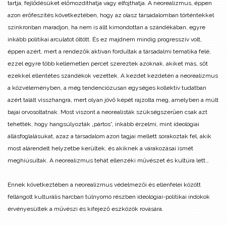
tartja, fejlődésüket előmozdíthatja vagy elfojthatja. A neorealizmus, éppen
azon erőfeszítés következtében, hogy az olasz társadalomban történtekkel
szinkronban maradjon, ha nem is állt kimondottan a szándékában, egyre
inkább politikai arculatot öltött. És ez majdnem mindig progresszív volt,
éppen azért, mert a rendezők aktívan fordultak a társadalmi tematika felé,
ezzel egyre több kellemetlen percet szereztek azoknak, akiket más, sőt
ezekkel ellentétes szándékok vezettek.
A kezdet kezdetén a neorealizmus
a közvéleményben, a még tendenciózusan egységes kollektív tudatban
azért talált visszhangra, mert olyan jövő képét rajzolta meg, amelyben a múlt
bajai orvosoltatnak. Most viszont a neorealisták szükségszerűen csak azt
tehették, hogy hangsúlyozták „pártos”, inkább érzelmi, mint ideológiai
állásfoglalásukat, azaz a társadalom azon tagjai mellett sorakoztak fel, akik
most alárendelt helyzetbe kerültek, és akiknek a várakozásai ismét
meghiúsultak. A neorealizmus tehát ellenzéki művészet és kultúra lett…
Ennek következtében a neorealizmus védelmezői és ellenfelei között
fellángolt kulturális harcban túlnyomó részben ideológiai-politikai indokok
érvényesültek a művészi és kifejező eszközök rovására.