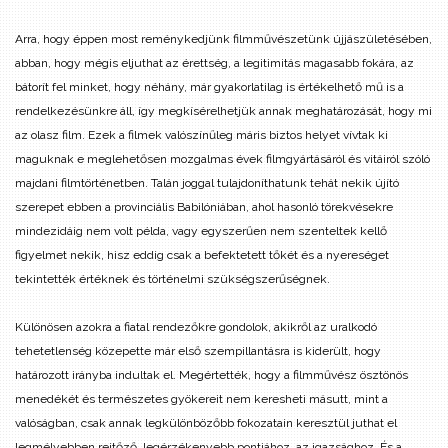
Arra, hogy éppen most reménykedjünk filmművészetünk újjászületésében,
abban, hogy mégis eljuthat az érettség, a legitimitás magasabb fokára, az
bátorít fel minket, hogy néhány, már gyakorlatilag is értékelhető mű is a
rendelkezésünkre áll, így megkísérelhetjük annak meghatározását, hogy mi
az olasz film. Ezek a filmek valószínűleg máris biztos helyet vívtak ki
maguknak e meglehetősen mozgalmas évek filmgyártásáról és vitáiról szóló
majdani filmtörténetben. Talán joggal tulajdoníthatunk tehát nekik újító
szerepet ebben a provinciális Babilóniában, ahol hasonló törekvésekre
mindezidáig nem volt példa, vagy egyszerűen nem szenteltek kellő
figyelmet nekik, hisz eddig csak a befektetett tőkét és a nyereséget
tekintették értéknek és történelmi szükségszerűségnek.
Különösen azokra a fiatal rendezőkre gondolok, akikről az uralkodó
tehetetlenség közepette már első szempillantásra is kiderült, hogy
határozott irányba indultak el. Megértették, hogy a filmművész ösztönös
menedékét és természetes gyökereit nem keresheti másutt, mint a
valóságban, csak annak legkülönbözőbb fokozatain keresztül juthat el
legmélyebben rejtőző, legérzékenyebb pontjához, az igazsághoz. És a