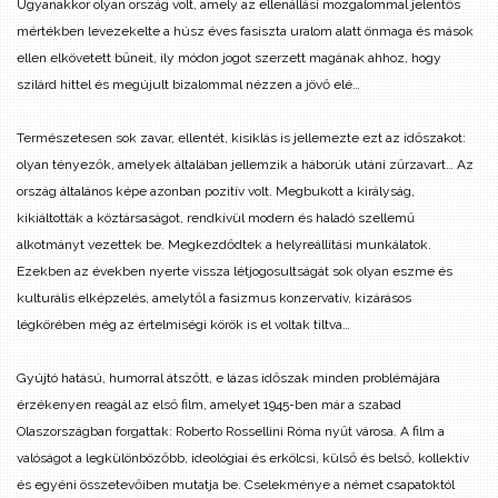
Ugyanakkor olyan ország volt, amely az ellenállási mozgalommal jelentős
mértékben levezekelte a húsz éves fasiszta uralom alatt önmaga és mások
ellen elkövetett bűneit, ily módon jogot szerzett magának ahhoz, hogy
szilárd hittel és megújult bizalommal nézzen a jövő elé…
Természetesen sok zavar, ellentét, kisiklás is jellemezte ezt az időszakot:
olyan tényezők, amelyek általában jellemzik a háborúk utáni zűrzavart… Az
ország általános képe azonban pozitív volt. Megbukott a királyság,
kikiáltották a köztársaságot, rendkívül modern és haladó szellemű
alkotmányt vezettek be. Megkezdődtek a helyreállítási munkálatok.
Ezekben az években nyerte vissza létjogosultságát sok olyan eszme és
kulturális elképzelés, amelytől a fasizmus konzervatív, kizárásos
légkörében még az értelmiségi körök is el voltak tiltva…
Gyújtó hatású, humorral átszőtt, e lázas időszak minden problémájára
érzékenyen reagál az első film, amelyet 1945-ben már a szabad
Olaszországban forgattak: Roberto Rossellini Róma nyűt városa. A film a
valóságot a legkülönbözőbb, ideológiai és erkölcsi, külső és belső, kollektív
és egyéni összetevőiben mutatja be. Cselekménye a német csapatoktól