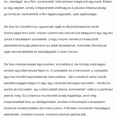
Az „ideológia” és a film „nyelvezete” kölcsönösen kiegészíti egymást. Ebben
az egységben, amely kifejezésbeli érettség és kulturális felkészültség
gyümölcse, keresendők a film leglényegesebb, újító sajátosságai…
De Sica (és Zavattini) az ugyancsak 1948-as Biciklitolvajokkal ismét
bizonyságot tesz arról, milyen szerencsés kézzel tud beágyazni egy egyéni
sorsot a társadalom szövetébe, s hogy milyen remekül kiválasztott
jelenetekkel tudja jellemezni az adott társadalmat, miközben filmstílusa
saját vérmérsékletét és lelkiállapotát is hűen tükrözi.
De Sica mondanivalóját egyszerűen, közvetlenül, de mindig mélységes
emberi együttérzéssel fejezi ki. A szereplők és a környezet, a szereplők
egymás közötti kapcsolatainak bemutatása – bár a rendező néha túlzott
aprólékossággal dolgoz ki egy-egy kevésbé lényeges epizódot – rendkívül
pontos és közvetlen, így a bemutatott dráma „kommentár” nélkül is pontosan
jelenik meg. Ez a dráma a munkanélküliség tragédiája, amit még
keservesebbé tesz az elidegenedés, amiben a főszereplő a társadalom
közönye következtében élni kényszerül. A filmben nincsenek másodlagos
jelentések, mindent kimond, mindent premier plánba állít…