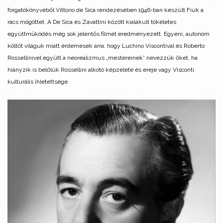
forgatókönyvéből Vittorio de Sica rendezésében 1946-ban készült Fiúk a
rács mögöttet. A De Sica és Zavattini között kialakult tökéletes
együttműködés még sok jelentős filmet eredményezett. Egyéni, autonóm
költőt világuk miatt érdemesek arra, hogy Luchino Viscontival és Roberto
Rossellinivel együtt a neorealizmus „mestereinek” nevezzük őket, ha
hiányzik is belőlük Rossellini alkotó képzelete és ereje vagy Visconti
kulturális ihletettsége.