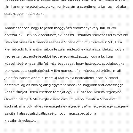
film hangneme elégikus, olykor ironikus, ám a szentimentalizmus hibájába
csak nagyon ritkán esik…
Ahhoz azonban, hogy teljesen meggyőző eredményt kapjunk, el kell
érkeznünk Luchino Viscontihoz, aki hosszú, színházi rendezéssel töltött idő
után tért vissza a filmrendezéshez a Vihar előtt című művével (1948) Ez a
kiemelkedő film nyilvánvalóvá teszi a rendezőnek azt a szándékát, hogy a
neorealizmust erőteljesebbé tegye, egyrészt azzal, hogy a kultúra
közvetítésére használja fel, másrészt azzal, hogy határozott szociálpolitikai
elemzést ad a segítségével. A film nemcsak filmművészeti értékei miatt
jelentős, hanem azért is, mert új utat nyit a neorealizmusban. Visconti
esztétikailag és ideológiailag egyaránt másoknál nagyobb öntudatossággal
készíti filmjeit. Jelen esetben témáját egy XIX. századi verista regényből,
Giovanni Verga A Malavoglia család című művéből meríti. A Vihar előtt
azoknak a harcoknak és vereségeknek a „regénye”, amelyeket egy szegény
szicíliai halászcsalád vállal azért, hogy megszabaduljon a
kizsákmányolástól…