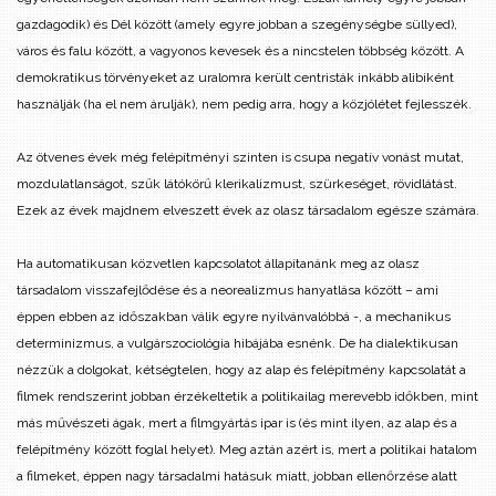
gazdagodik) és Dél között (amely egyre jobban a szegénységbe süllyed),
város és falu között, a vagyonos kevesek és a nincstelen többség között. A
demokratikus törvényeket az uralomra került centristák inkább alibiként
használják (ha el nem árulják), nem pedig arra, hogy a közjólétet fejlesszék.
Az ötvenes évek még felépítményi szinten is csupa negatív vonást mutat,
mozdulatlanságot, szűk látókörű klerikalizmust, szürkeséget, rövidlátást.
Ezek az évek majdnem elveszett évek az olasz társadalom egésze számára.
Ha automatikusan közvetlen kapcsolatot állapítanánk meg az olasz
társadalom visszafejlődése és a neorealizmus hanyatlása között – ami
éppen ebben az időszakban válik egyre nyilvánvalóbbá -, a mechanikus
determinizmus, a vulgárszociológia hibájába esnénk. De ha dialektikusan
nézzük a dolgokat, kétségtelen, hogy az alap és felépítmény kapcsolatát a
filmek rendszerint jobban érzékeltetik a politikailag merevebb időkben, mint
más művészeti ágak, mert a filmgyártás ipar is (és mint ilyen, az alap és a
felépítmény között foglal helyet). Meg aztán azért is, mert a politikai hatalom
a filmeket, éppen nagy társadalmi hatásuk miatt, jobban ellenőrzése alatt