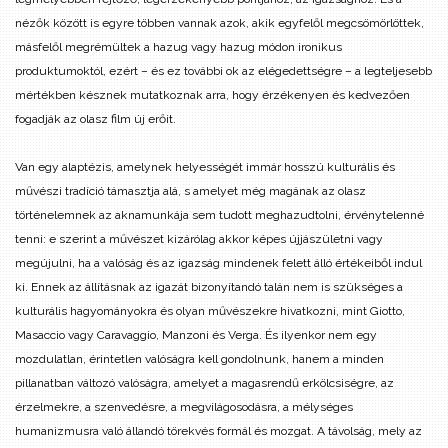
nézők között is egyre többen vannak azok, akik egyfelől megcsömörlöttek,
másfelől megrémültek a hazug vagy hazug módon ironikus
produktumoktól, ezért – és ez további ok az elégedettségre – a legteljesebb
mértékben késznek mutatkoznak arra, hogy érzékenyen és kedvezően
fogadják az olasz film új erőit.
Van egy alaptézis, amelynek helyességét immár hosszú kulturális és
művészi tradíció támasztja alá, s amelyet még magának az olasz
történelemnek az aknamunkája sem tudott meghazudtolni, érvénytelenné
tenni: e szerint a művészet kizárólag akkor képes újjászületni vagy
megújulni, ha a valóság és az igazság mindenek felett álló értékeiből indul
ki. Ennek az állításnak az igazát bizonyítandó talán nem is szükséges a
kulturális hagyományokra és olyan művészekre hivatkozni, mint Giotto,
Masaccio vagy Caravaggio, Manzoni és Verga. És ilyenkor nem egy
mozdulatlan, érintetlen valóságra kell gondolnunk, hanem a minden
pillanatban változó valóságra, amelyet a magasrendű erkölcsiségre, az
érzelmekre, a szenvedésre, a megvilágosodásra, a mélységes
humanizmusra való állandó törekvés formál és mozgat. A távolság, mely az